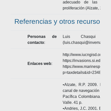
adecuado de las aguas
proliferación (Alzate, 2009; 
Referencias y otros recursos
Personas de
Luis Chasqui - I
contacto
:
(luis.chasqui@invemar.org.
http://www.iucngisd.org/gi
https://invasions.si.edu/n
Enlaces web
:
https://www.marinespecies.
p=taxdetails&id=234850
•Alzate, R.P. 2009. Faun
canal de navegación de la
Pacífica Colombiana. Trab
Valle. 41 p.
•Andries, J.C. 2001. Endoc