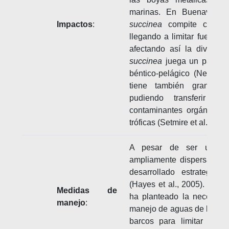
marinas. En Buenavent
Impactos
:
succinea
compite con otr
llegando a limitar fuerteme
afectando así la diversid
succinea
juega un papel i
béntico-pelágico (Neuhoff
tiene también gran cap
pudiendo transferir oli
contaminantes orgánicos 
tróficas (Setmire et al., 19
A pesar de ser un or
ampliamente dispersado p
desarrollado estrategias
(Hayes et al., 2005). Para
Medidas de
ha planteado la necesida
manejo
:
manejo de aguas de lastre
barcos para limitar su 