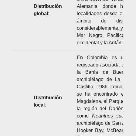
Distribución
Alemania, donde ha sid
global
:
localidades desde el sigl
ámbito de distrib
considerablemente, y existe
Mar Negro, Pacífico Orie
occidental y la Antártida (He
En Colombia es una es
registrado asociada a boy
la Bahía de Buenavent
archipiélago de La Plat
Castillo, 1986, como
Nean
se ha encontrado en la r
Distribución
Magdalena, el Parque Tayron
local
:
la región del Darién (Ant
como
Neanthes succin
archipiélago de San Andrés
Hooker Bay, McBean Lag