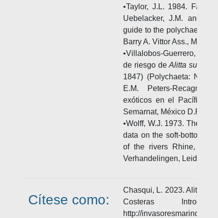
•Taylor, J.L. 1984. Family
Uebelacker, J.M. and P.G
guide to the polychaetes of 
Barry A. Vittor Ass., Mobile
•Villalobos-Guerrero, T.F. 
de riesgo de
Alitta succine
1847) (Polychaeta: Nereid
E.M. Peters-Recagno (E
exóticos en el Pacífico m
Semarnat, México D.F. 131
•Wolff, W.J. 1973. The estua
data on the soft-bottom ma
of the rivers Rhine, Meu
Verhandelingen, Leiden. 12
Chasqui, L. 2023. Alitta su
Cítese como:
Costeras Introdu
http://invasoresmarinos.inv