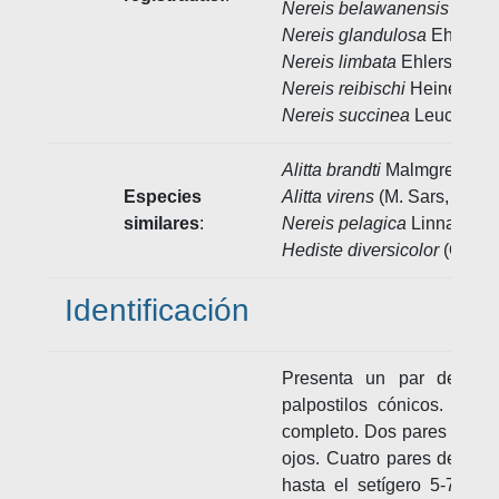
Nereis belawanensis
Pflugf
Nereis glandulosa
Ehlers, 
Nereis limbata
Ehlers, 186
Nereis reibischi
Heinen, 19
Nereis succinea
Leuckart, 
Alitta brandti
Malmgren, 18
Especies
Alitta virens
(M. Sars, 1835)
similares
:
Nereis pelagica
Linnaeus, 
Hediste diversicolor
(O.F. M
Identificación
Presenta un par de ant
palpostilos cónicos. Pros
completo. Dos pares de ma
ojos. Cuatro pares de cirr
hasta el setígero 5-7. Ani