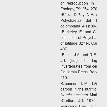
of reproduction in Poly
Zoology, 79: 254–270.
•Báez, D.P. y N.E. Ardila
Polychaeta) del Mar 
colombiana, 4(1): 89-109.
•Berkeley, E. and C. Ber
collection of Polychaeta fr
of latitude 32º N. Canadia
407.
•Blake, J.A. and R.E. Ruff.
J.T. (Ed.). The Light a
invertebrates from central C
California Press, Berkeley
410.
•Cammen, L.M. 1980. The
carbon in the nutrition of 
Nereis succinea
. Marine Bi
•Carlton, J.T. 1979. Int
Francisco Bay. In: Conomo