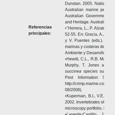
Dunstan. 2005. National prio
Australian marine pests
Australian Government De
and Heritage. Australia. 94 
Referencias
•"Herrera, L., P. Alzate y J
principales
:
52-55. En: Gracia, A., Medel
y V. Puentes (eds.). Guía
marinas y costeras de Col
Ambiente y Desarrollo Soste
•Hewitt, C.L., R.B. Martin,
Murphy, T. Jones and S
succinea
species summary.
Pest Information Syst
http://crimp.marine.csiro.
08/2008).
•Kuperman, B.I., V.E. Mate
2002. Invertebrates of the 
microscopy portfolio. Hydro
•Laverde-Castillo, J.J.