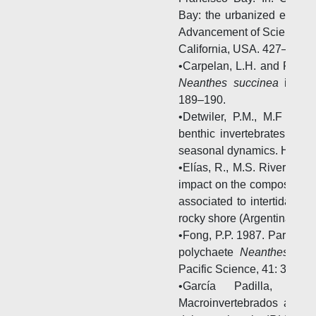
Bay: the urbanized estuary
Advancement of Science, Pa
California, USA. 427–444 p
•Carpelan, L.H. and R.H. L
Neanthes succinea
in the
189–190.
•Detwiler, P.M., M.F Coe
benthic invertebrates of th
seasonal dynamics. Hydrob
•Elías, R., M.S. Rivero an
impact on the composition a
associated to intertidal mu
rocky shore (Argentina). Ihe
•Fong, P.P. 1987. Particle si
polychaete
Neanthes succ
Pacific Science, 41: 3743.
•García Padilla, J.
Macroinvertebrados asoci