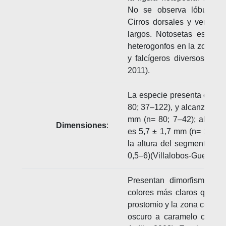
No se observa lóbulo pr
Cirros dorsales y ventrale
largos. Notosetas espiníg
heterogonfos en la zona do
y falcígeros diversos en la
2011).
La especie presenta en pr
80; 37–122), y alcanza una
mm (n= 80; 7–42); al segm
Dimensiones
:
es 5,7 ± 1,7 mm (n= 142; 2
la altura del segmento 15
0,5–6)(Villalobos-Guerrero,
Presentan dimorfismo se
colores más claros que lo
prostomio y la zona central
oscuro a caramelo claro 