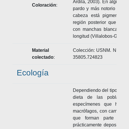
Ardila, 2003). En algunos 
Coloración
:
pardo y más notorio en la 
cabeza está pigmentada 
región posterior que es ve
con manchas blancas o n
longitud (Villalobos-Guerre
Material
Colección: USNM. Números
colectado
:
35805.724823
Ecología
Dependiendo del tipo de háb
dieta de las poblaci
especímenes que hacen
macrófagos, con carnivoría
que forman parte de l
prácticamente depositívor