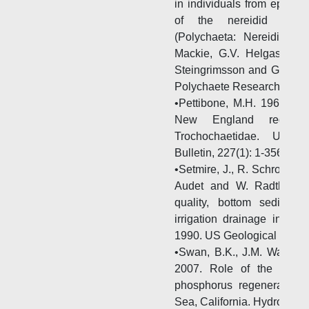
in individuals from epifaun
of the nereidid pol
(Polychaeta: Nereididae). 
Mackie, G.V. Helgason, D
Steingrimsson and G. Guo
Polychaete Research. Hydro
•Pettibone, M.H. 1963. Ma
New England region. 
Trochochaetidae. Unit
Bulletin, 227(1): 1-356.
•Setmire, J., R. Schroeder
Audet and W. Radtke. 19
quality, bottom sediment
irrigation drainage in th
1990. US Geological Surve
•Swan, B.K., J.M. Watts, K
2007. Role of the poly
phosphorus regeneration 
Sea, California. Hydrobiolo