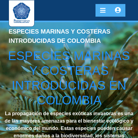
ESPECIES MARINAS Y COSTERAS
INTRODUCIDAS DE COLOMBIA
ESPECIES MARINAS
Y COSTERAS
INTRODUCIDAS EN
COLOMBIA
La propagación de especies exóticas invasoras es una
de las mayores amenazas para el bienestar ecológico y
económico del mundo. Estas especies pueden causar
enormes daños a la biodiversidad, los sistemas