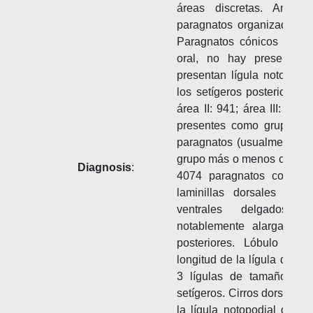
áreas discretas. Anillo
paragnatos organizados e
Paragnatos cónicos presen
oral, no hay presencia 
presentan lígula notopodi
los setígeros posteriores. 
área II: 941; área III: 134
presentes como grupos dis
paragnatos (usualmente 13
grupo más o menos circular;
Diagnosis
:
4074 paragnatos con un
laminillas dorsales trans
ventrales delgados. L
notablemente alargada y
posteriores. Lóbulo noto
longitud de la lígula dorsal
3 lígulas de tamaño simi
setígeros. Cirros dorsales
la lígula notopodial dorsal