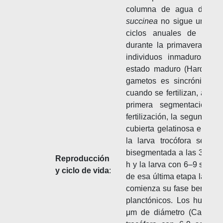
columna de agua donde o
succinea
no sigue un patró
ciclos anuales de repr
durante la primavera (marz
individuos inmaduros su
estado maduro (Hardege et
gametos es sincrónica y o
cuando se fertilizan, apare
primera segmentación 
fertilización, la segunda a
cubierta gelatinosa e inicia
la larva trocófora se des
bisegmentada a las 36 h, l
Reproducción
h y la larva con 6–9 segmen
y ciclo de vida
:
de esa última etapa la larv
comienza su fase bentónica
planctónicos. Los huevos
μm de diámetro (Carpelan