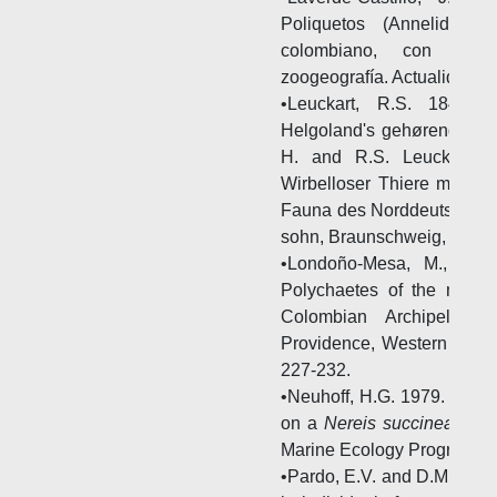
Poliquetos (Annelida) r
colombiano, con nota
zoogeografía. Actualidades 
•Leuckart, R.S. 1847. 
Helgoland's gehørenden wir
H. and R.S. Leuckart (E
Wirbelloser Thiere mit Be
Fauna des Norddeutschen 
sohn, Braunschweig, 136−
•Londoño-Mesa, M., J. P
Polychaetes of the mangr
Colombian Archipelag
Providence, Western Carib
227-232.
•Neuhoff, H.G. 1979. Effect
on a
Nereis succinea
popul
Marine Ecology Progress Se
•Pardo, E.V. and D.M. Dauer