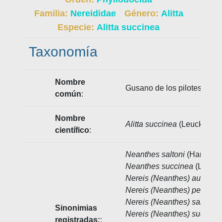
Familia:
Nereididae
Género:
Alitta
Especie:
Alitta succinea
Taxonomía
Nombre
Gusano de los pilotes, Pil
común
:
Nombre
Alitta succinea
(Leuckart, 1
científico
:
Neanthes saltoni
(Hartman,
Neanthes succinea
(Leucka
Nereis (Neanthes) australis
Nereis (Neanthes) perrieri
S
Nereis (Neanthes) saltoni
H
Sinonimias
Nereis (Neanthes) succine
registradas:
: