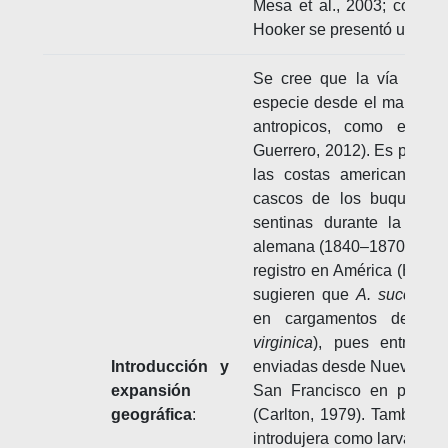
Mesa et al., 2003; como
N
Hooker se presentó una abu
Se cree que la vía más p
especie desde el mar del N
antropicos, como el tran
Guerrero, 2012). Es posibl
las costas americanas en
cascos de los buques d
sentinas durante la emig
alemana (1840–1870), perio
registro en América (Hayes 
sugieren que
A. succinea
en cargamentos del ost
virginica
), pues entre 18
Introducción y
enviadas desde Nueva York
expansión
San Francisco en prome
geográfica
:
(Carlton, 1979). También, 
introdujera como larva en 