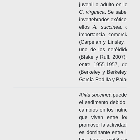
juvenil o adulto en los se
C. virginica
. Se sabe de in
invertebrados exóticos en 
ellos
A. succinea
, con e
importancia comercial y 
(Carpelan y Linsley, 1961
uno de los neréididos m
(Blake y Ruff, 2007). En 
entre 1955-1957, de mane
(Berkeley y Berkeley, 195
García-Padilla y Palacio, 20
Alitta succinea
puede altera
el sedimento debido a su 
cambios en los nutrientes 
que viven entre los se
promover la actividad bact
es dominante entre los po
las boyas metálicas de