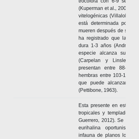
trocófora con 6-9 segme
(Kuperman et al., 2002). La
vitelogénicas (Villalobos-
está determinada por su 
mueren después de su pri
ha registrado que la gam
dura 1-3 años (Andries, 
especie alcanza su mad
(Carpelan y Linsley, 
presentan entre 88-98 s
hembras entre 103-125 se
que puede alcanzar tal
(Pettibone, 1963).
Esta presente en estuario
tropicales y templados, y 
Guerrero, 2012). Se le co
eurihalina oportunista,
infauna de planos lodoso