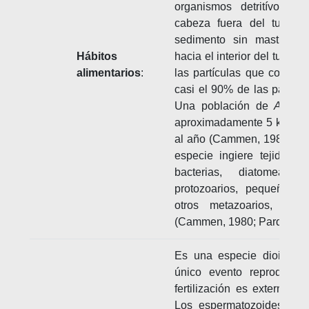
organismos detritívoros 
cabeza fuera del tubo, 
sedimento sin masticaci
Hábitos
hacia el interior del tubo 
alimentarios
:
las partículas que consu
casi el 90% de las partícu
Una población de
A. suc
aproximadamente 5 kg de 
al año (Cammen, 1980). Ad
especie ingiere tejido de
bacterias, diatomeas, 
protozoarios, pequeños a
otros metazoarios, e i
(Cammen, 1980; Pardo y Da
Es una especie dioica co
único evento reproductiv
fertilización es externa, 
Los espermatozoides son 