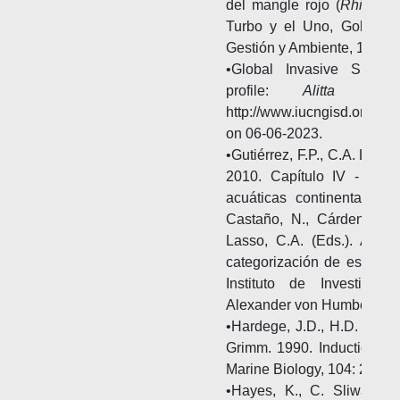
del mangle rojo (
Rhizoph
Turbo y el Uno, Golfo de
Gestión y Ambiente, 11(3): 
•Global Invasive Speci
profile:
Alitta succ
http://www.iucngisd.org/gi
on 06-06-2023.
•Gutiérrez, F.P., C.A. Lasso
2010. Capítulo IV - Anál
acuáticas continentales y
Castaño, N., Cárdenas, D.,
Lasso, C.A. (Eds.). Análi
categorización de especie
Instituto de Investigac
Alexander von Humboldt. B
•Hardege, J.D., H.D. Barte
Grimm. 1990. Induction o
Marine Biology, 104: 291–2
•Hayes, K., C. Sliwa, S.