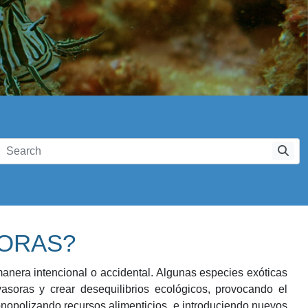
SORAS?
anera intencional o accidental. Algunas especies exóticas
soras y crear desequilibrios ecológicos, provocando el
monopolizando recursos alimenticios, e introduciendo nuevos