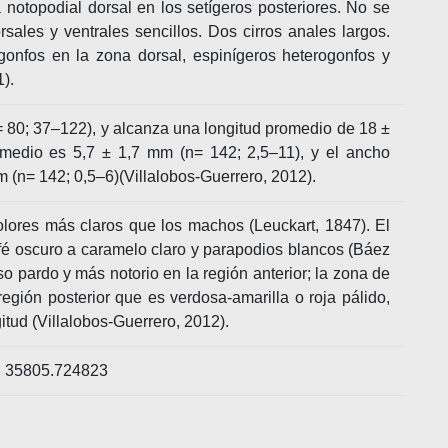
 notopodial dorsal en los setígeros posteriores. No se
sales y ventrales sencillos. Dos cirros anales largos.
gonfos en la zona dorsal, espinígeros heterogonfos y
1).
 80; 37–122), y alcanza una longitud promedio de 18 ±
omedio es 5,7 ± 1,7 mm (n= 142; 2,5–11), y el ancho
m (n= 142; 0,5–6)(Villalobos-Guerrero, 2012).
lores más claros que los machos (Leuckart, 1847). El
afé oscuro a caramelo claro y parapodios blancos (Báez
so pardo y más notorio en la región anterior; la zona de
egión posterior que es verdosa-amarilla o roja pálido,
tud (Villalobos-Guerrero, 2012).
; 35805.724823