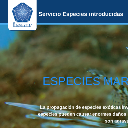
Servicio Especies introducidas
ESPECIES MAR
La propagación de especies exóticas in
especies pueden causar enormes daños a l
son agrava