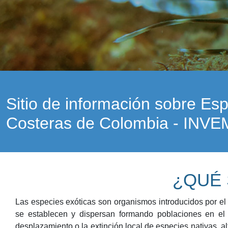
Sitio de información sobre Es
Costeras de Colombia - INV
¿QUÉ 
Las especies exóticas son organismos introducidos por el
se establecen y dispersan formando poblaciones en el 
desplazamiento o la extinción local de especies nativas, a