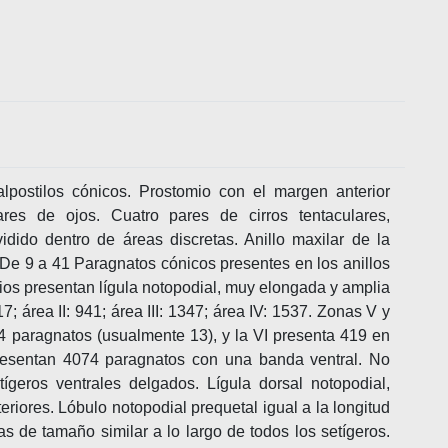
lpostilos cónicos. Prostomio con el margen anterior
es de ojos. Cuatro pares de cirros tentaculares,
vidido dentro de áreas discretas. Anillo maxilar de la
 De 9 a 41 Paragnatos cónicos presentes en los anillos
dios presentan lígula notopodial, muy elongada y amplia
17; área II: 941; área III: 1347; área IV: 1537. Zonas V y
 4 paragnatos (usualmente 13), y la VI presenta 419 en
presentan 4074 paragnatos con una banda ventral. No
tígeros ventrales delgados. Lígula dorsal notopodial,
riores. Lóbulo notopodial prequetal igual a la longitud
las de tamaño similar a lo largo de todos los setígeros.