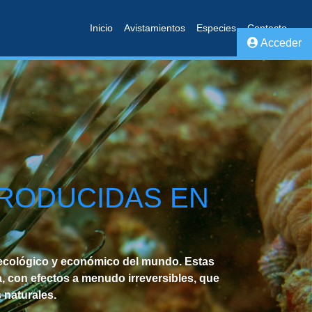
Inicio
Avistamientos
Especies
Contacto
Acceder
TRODUCIDAS EN
 ecológico y económico del mundo. Estas
, con efectos a menudo irreversibles, que
 naturales.