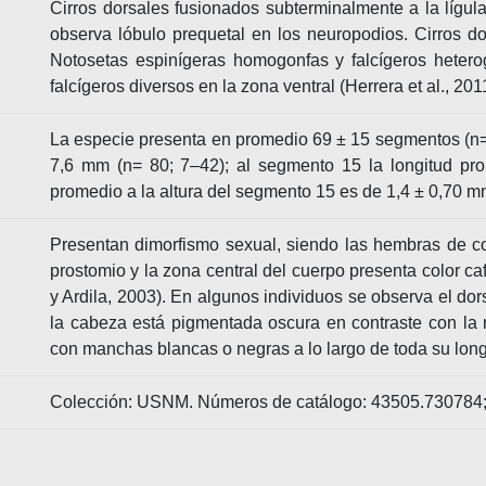
Cirros dorsales fusionados subterminalmente a la lígula
observa lóbulo prequetal en los neuropodios. Cirros dor
Notosetas espinígeras homogonfas y falcígeros hetero
falcígeros diversos en la zona ventral (Herrera et al., 201
La especie presenta en promedio 69 ± 15 segmentos (n=
7,6 mm (n= 80; 7–42); al segmento 15 la longitud pr
promedio a la altura del segmento 15 es de 1,4 ± 0,70 m
Presentan dimorfismo sexual, siendo las hembras de co
prostomio y la zona central del cuerpo presenta color c
y Ardila, 2003). En algunos individuos se observa el dor
la cabeza está pigmentada oscura en contraste con la r
con manchas blancas o negras a lo largo de toda su longi
Colección: USNM. Números de catálogo: 43505.730784