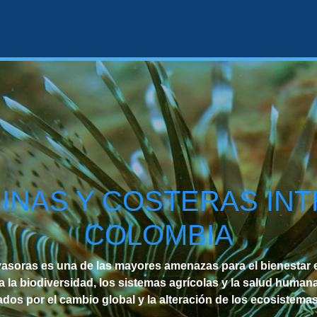
INAS Y COSTERAS IN
COLOMBIA
vasoras es una de las mayores amenazas para el bienestar
a biodiversidad, los sistemas agrícolas y la salud humana
dos por el cambio global y la alteración de los ecosistemas