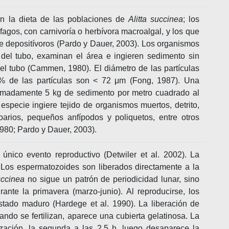
 en la dieta de las poblaciones de
Alitta succinea
; los
gos, con carnivoría o herbívora macroalgal, y los que
te depositívoros (Pardo y Dauer, 2003). Los organismos
 del tubo, examinan el área e ingieren sedimento sin
del tubo (Cammen, 1980). El diámetro de las partículas
 de las partículas son < 72 μm (Fong, 1987). Una
madamente 5 kg de sedimento por metro cuadrado al
pecie ingiere tejido de organismos muertos, detrito,
zoarios, pequeños anfípodos y poliquetos, entre otros
980; Pardo y Dauer, 2003).
único evento reproductivo (Detwiler et al. 2002). La
l. Los espermatozoides son liberados directamente a la
uccinea
no sigue un patrón de periodicidad lunar, sino
nte la primavera (marzo-junio). Al reproducirse, los
stado maduro (Hardege et al. 1990). La liberación de
ando se fertilizan, aparece una cubierta gelatinosa. La
ización, la segunda a las 2,5 h, luego desaparece la