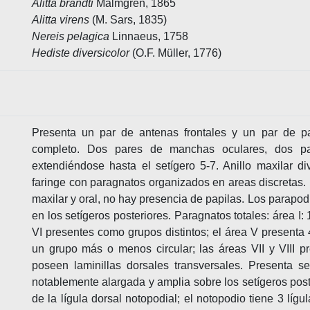
Alitta brandti
Malmgren, 1865
Alitta virens
(M. Sars, 1835)
Nereis pelagica
Linnaeus, 1758
Hediste diversicolor
(O.F. Müller, 1776)
Presenta un par de antenas frontales y un par de pa
completo. Dos pares de manchas oculares, dos par
extendiéndose hasta el setígero 5-7. Anillo maxilar di
faringe con paragnatos organizados en areas discretas.
maxilar y oral, no hay presencia de papilas. Los parapo
en los setígeros posteriores. Paragnatos totales: área I: 
VI presentes como grupos distintos; el área V presenta
un grupo más o menos circular; las áreas VII y VIII 
poseen laminillas dorsales transversales. Presenta se
notablemente alargada y amplia sobre los setígeros poste
de la lígula dorsal notopodial; el notopodio tiene 3 lígu