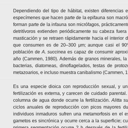
Dependiendo del tipo de hábitat, existen diferencias
especímenes que hacen parte de la epifauna son macrófa
forman parte de la infauna son micrófagos, prácticamen
detritívoros extienden periódicamente su cabeza fuera
masticación y se retraen rápidamente hacia el interior 
que consumen es de 20–300 μm; aunque casi el 90%
población de
A. succinea
es capaz de consumir aproxi
año (Cammen, 1980). Además de granos minerales, la es
bacterias, diatomeas, dinoflagelados, testas de proto
metazoarios, e incluso muestra canibalismo (Cammen, 1
Es una especie dioica con reproducción sexual, y un 
fertilización es externa, y carecen de cuidado parenta
columna de agua donde ocurre la fertilización.
Alitta s
ciclos anuales de reproducción con picos mayores dura
individuos inmaduros sufren una metamorfosis en el e
gametos es sincrónica y ocurre cerca a la superficie; cu
primera segmentación ocurre 2 h después de la fertil