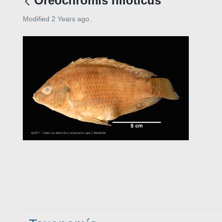
Oreochromis niloticus
Modified 2 Years ago.