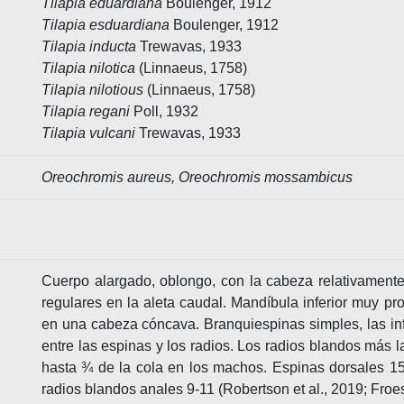
Tilapia eduardiana
Boulenger, 1912
Tilapia esduardiana
Boulenger, 1912
Tilapia inducta
Trewavas, 1933
Tilapia nilotica
(Linnaeus, 1758)
Tilapia nilotious
(Linnaeus, 1758)
Tilapia regani
Poll, 1932
Tilapia vulcani
Trewavas, 1933
Oreochromis aureus, Oreochromis mossambicus
Cuerpo alargado, oblongo, con la cabeza relativamente
regulares en la aleta caudal. Mandíbula inferior muy pr
en una cabeza cóncava. Branquiespinas simples, las infe
entre las espinas y los radios. Los radios blandos más l
hasta ¾ de la cola en los machos. Espinas dorsales 15
radios blandos anales 9-11 (Robertson et al., 2019; Froe