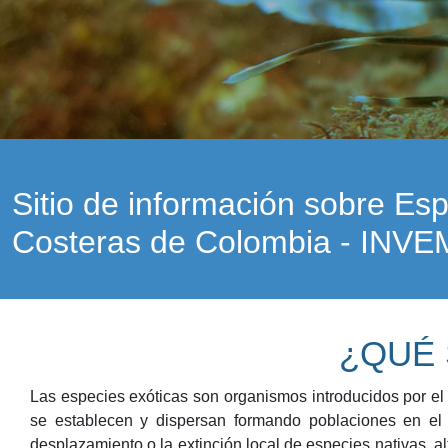
Sitio de información sobre Es
Costeras de Colombia - INV
¿QUÉ 
Las especies exóticas son organismos introducidos por el
se establecen y dispersan formando poblaciones en el 
desplazamiento o la extinción local de especies nativas, a