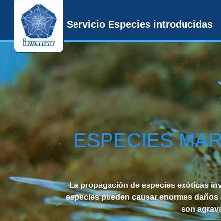
Servicio Especies introducidas
ESPECIES MAR
La propagación de especies exóticas in
especies pueden causar enormes daños a l
son agrava