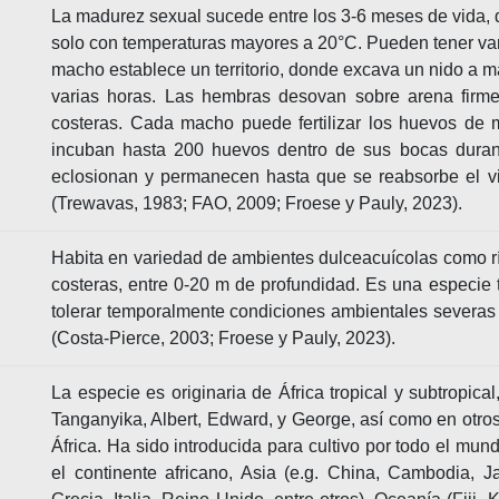
La madurez sexual sucede entre los 3-6 meses de vida, 
solo con temperaturas mayores a 20°C. Pueden tener va
macho establece un territorio, donde excava un nido a man
varias horas. Las hembras desovan sobre arena firme
costeras. Cada macho puede fertilizar los huevos de m
incuban hasta 200 huevos dentro de sus bocas dura
eclosionan y permanecen hasta que se reabsorbe el vi
(Trewavas, 1983; FAO, 2009; Froese y Pauly, 2023).
Habita en variedad de ambientes dulceacuícolas como rí
costeras, entre 0-20 m de profundidad. Es una especie 
tolerar temporalmente condiciones ambientales severas
(Costa-Pierce, 2003; Froese y Pauly, 2023).
La especie es originaria de África tropical y subtropica
Tanganyika, Albert, Edward, y George, así como en otro
África. Ha sido introducida para cultivo por todo el mun
el continente africano, Asia (e.g. China, Cambodia, Jap