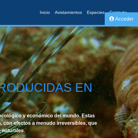
Inicio
Avistamientos
Especies
Contacto
Acceder
TRODUCIDAS EN
 ecológico y económico del mundo. Estas
, con efectos a menudo irreversibles, que
 naturales.