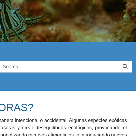
SORAS?
anera intencional o accidental. Algunas especies exóticas
soras y crear desequilibrios ecológicos, provocando el
monopolizando recursos alimenticios, e introduciendo nuevos