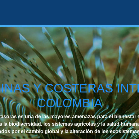
INAS Y COSTERAS IN
COLOMBIA
vasoras es una de las mayores amenazas para el bienestar
a biodiversidad, los sistemas agrícolas y la salud humana
dos por el cambio global y la alteración de los ecosistemas