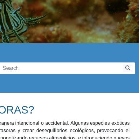
SORAS?
anera intencional o accidental. Algunas especies exóticas
soras y crear desequilibrios ecológicos, provocando el
monopolizando recursos alimenticios, e introduciendo nuevos