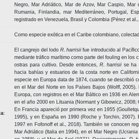
Negro, Mar Adriático, Mar de Azov, Mar Caspio, Mar de
Rumania, Finlandia, mar Mediterráneo, Portugal, E
registrado en Venezuela, Brasil y Colombia (Pérez et al., 
Como especie exótica en el Caribe colombiano, colect
El cangrejo del lodo
R. harrisii
fue introducido al Pacífi
mediante tráfico marítimo como parte del fouling en los c
ostras para cultivo. Desde entonces,
R. harrisii
se ha e
hacia bahías y estuarios de la costa norte en Californ
especie en Europa data de 1874, cuando se describió c
en el Mar del Norte en los Países Bajos (Wolff, 2005)
Europa, con registros en el Mar Báltico en 1936 en Al
en el año 2000 en Lituania (Normant y Gibowicz, 2008; G
En Francia apareció por primera vez en 1955 (Goulletque
ca
:
1995), y en España en 1990 (Roche y Torchin, 2007). 
1997 en Fofonoff et al., 2018). También se conocen reg
Mar Adriático (Italia en 1994), en el Mar Negro (Ucrani