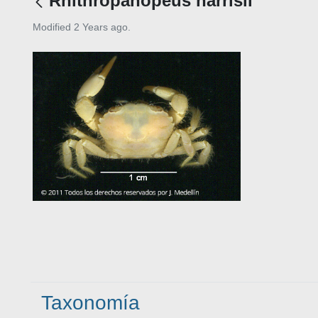
Rhithropanopeus harrisii
Modified 2 Years ago.
Taxonomía