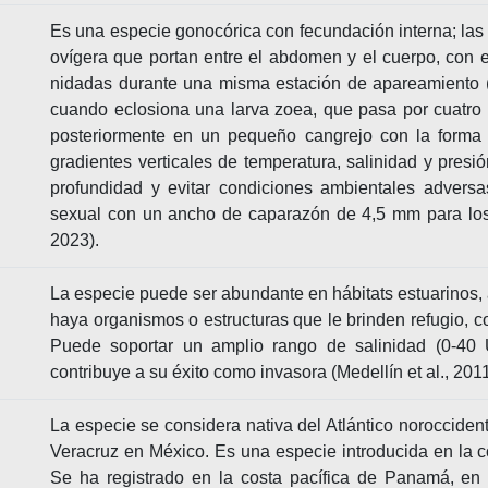
Es una especie gonocórica con fecundación interna; l
ovígera que portan entre el abdomen y el cuerpo, con 
nidadas durante una misma estación de apareamiento (F
cuando eclosiona una larva zoea, que pasa por cuatro 
posteriormente en un pequeño cangrejo con la forma 
gradientes verticales de temperatura, salinidad y presi
profundidad y evitar condiciones ambientales advers
sexual con un ancho de caparazón de 4,5 mm para lo
2023).
La especie puede ser abundante en hábitats estuarinos
haya organismos o estructuras que le brinden refugio, 
Puede soportar un amplio rango de salinidad (0-40 
contribuye a su éxito como invasora (Medellín et al., 2011;
La especie se considera nativa del Atlántico noroccide
Veracruz en México. Es una especie introducida en la c
Se ha registrado en la costa pacífica de Panamá, en