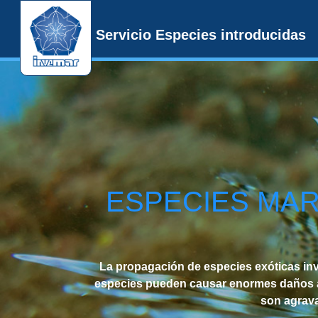
Servicio Especies introducidas
ESPECIES MAR
La propagación de especies exóticas in
especies pueden causar enormes daños a l
son agrava