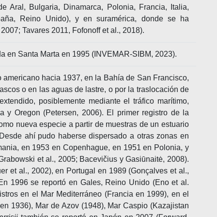
 Aral, Bulgaria, Dinamarca, Polonia, Francia, Italia,
spaña, Reino Unido), y en suramérica, donde se ha
2007; Tavares 2011, Fofonoff et al., 2018).
ada en Santa Marta en 1995 (INVEMAR-SIBM, 2023).
co americano hacia 1937, en la Bahía de San Francisco,
ascos o en las aguas de lastre, o por la traslocación de
xtendido, posiblemente mediante el tráfico marítimo,
ia y Oregon (Petersen, 2006). El primer registro de la
omo nueva especie a partir de muestras de un estuario
. Desde ahí pudo haberse dispersado a otras zonas en
emania, en 1953 en Copenhague, en 1951 en Polonia, y
rabowski et al., 2005; Bacevičius y Gasiūnaitė, 2008).
r et al., 2002), en Portugal en 1989 (Gonçalves et al.,
En 1996 se reportó en Gales, Reino Unido (Eno et al.
istros en el Mar Mediterráneo (Francia en 1999), en el
a en 1936), Mar de Azov (1948), Mar Caspio (Kazajistan