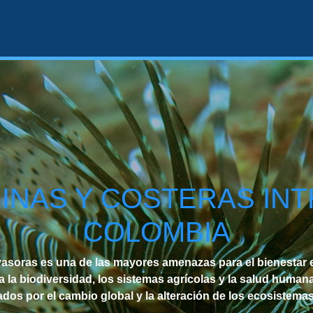
INAS Y COSTERAS IN
COLOMBIA
vasoras es una de las mayores amenazas para el bienestar
a biodiversidad, los sistemas agrícolas y la salud humana
dos por el cambio global y la alteración de los ecosistemas