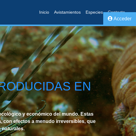
Inicio
Avistamientos
Especies
Contacto
Acceder
TRODUCIDAS EN
 ecológico y económico del mundo. Estas
, con efectos a menudo irreversibles, que
 naturales.