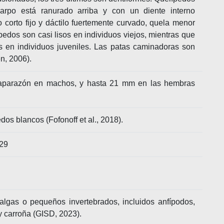
carpo está ranurado arriba y con un diente interno
orto fijo y dáctilo fuertemente curvado, quela menor
ípedos son casi lisos en individuos viejos, mientras que
s en individuos juveniles. Las patas caminadoras son
n, 2006).
aparazón en machos, y hasta 21 mm en las hembras
os blancos (Fofonoff et al., 2018).
29
 algas o pequeños invertebrados, incluidos anfípodos,
 y carroña (GISD, 2023).