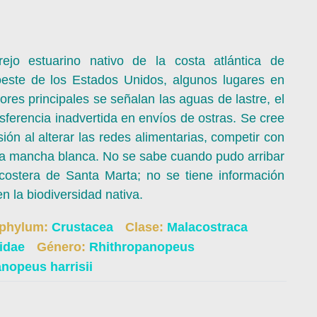
o estuarino nativo de la costa atlántica de
oeste de los Estados Unidos, algunos lugares en
res principales se señalan las aguas de lastre, el
nsferencia inadvertida en envíos de ostras. Se cree
ión al alterar las redes alimentarias, competir con
e la mancha blanca. No se sabe cuando pudo arribar
ostera de Santa Marta; no se tiene información
n la biodiversidad nativa.
phylum:
Crustacea
Clase:
Malacostraca
eidae
Género:
Rhithropanopeus
anopeus harrisii