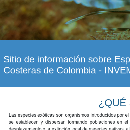
Sitio de información sobre Es
Costeras de Colombia - INV
¿QUÉ 
Las especies exóticas son organismos introducidos por el
se establecen y dispersan formando poblaciones en el 
desplazamiento o la extinción local de especies nativas, a