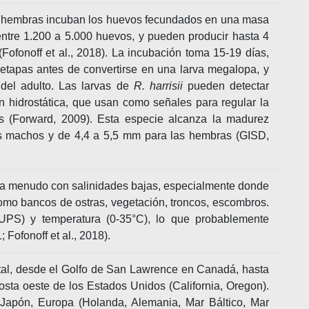
as hembras incuban los huevos fecundados en una masa
entre 1.200 a 5.000 huevos, y pueden producir hasta 4
ofonoff et al., 2018). La incubación toma 15-19 días,
etapas antes de convertirse en una larva megalopa, y
del adulto. Las larvas de
R. harrisii
pueden detectar
ón hidrostática, que usan como señales para regular la
as (Forward, 2009). Esta especie alcanza la madurez
s machos y de 4,4 a 5,5 mm para las hembras (GISD,
, a menudo con salinidades bajas, especialmente donde
como bancos de ostras, vegetación, troncos, escombros.
UPS) y temperatura (0-35°C), lo que probablemente
 Fofonoff et al., 2018).
ntal, desde el Golfo de San Lawrence en Canadá, hasta
osta oeste de los Estados Unidos (California, Oregon).
 Japón, Europa (Holanda, Alemania, Mar Báltico, Mar