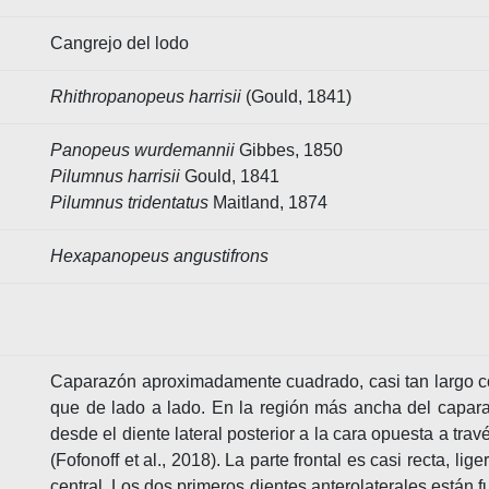
Cangrejo del lodo
Rhithropanopeus harrisii
(Gould, 1841)
Panopeus wurdemannii
Gibbes, 1850
Pilumnus harrisii
Gould, 1841
Pilumnus tridentatus
Maitland, 1874
Hexapanopeus angustifrons
Caparazón aproximadamente cuadrado, casi tan largo c
que de lado a lado. En la región más ancha del capara
desde el diente lateral posterior a la cara opuesta a trav
(Fofonoff et al., 2018). La parte frontal es casi recta,
central. Los dos primeros dientes anterolaterales están 