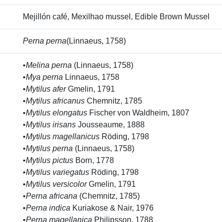
Mejillón café, Mexilhao mussel, Edible Brown Mussel
Perna perna
(Linnaeus, 1758)
•
Melina perna
(Linnaeus, 1758)
•
Mya perna
Linnaeus, 1758
•
Mytilus afer
Gmelin, 1791
•
Mytilus africanus
Chemnitz, 1785
•
Mytilus elongatus
Fischer von Waldheim, 1807
•
Mytilus irisans
Jousseaume, 1888
•
Mytilus magellanicus
Röding, 1798
•
Mytilus perna
(Linnaeus, 1758)
•
Mytilus pictus
Born, 1778
•
Mytilus variegatus
Röding, 1798
•
Mytilus versicolor
Gmelin, 1791
•
Perna africana
(Chemnitz, 1785)
•
Perna indica
Kuriakose & Nair, 1976
•
Perna magellanica
Philipsson, 1788