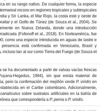
rica en su rango nativo. De cualquier forma, la especie
ntermareal rocoso en regiones tropicales y subtropicales
ndia y Sri Lanka, el Mar Rojo, la costa este y oeste de
raltar y el Golfo de Túnez (de Souza et al., 2004). Se
blemente en Nueva Zelanda, donde una introducción
radicada (Fofonoff et al., 2018). En Norteamérica, fue
90, como una especie introducida en aguas de lastre e
 presencia está confirmada en Venezuela, Brasil y
 incluso tan al sur como Tierra del Fuego (de Souza et
 se ha documentado a partir de valvas vacías frescas
uyana-Hegedus, 1994), sin que exista material de
a, pero la confirmación del mejillón verde
P. viridis
en
stablecida en el Caribe colombiano. Adicionalmente,
canaliculus
sobre sustratos artificiales en la bahía de
errónea que correspondería a
P. perna
o
P. viridis.