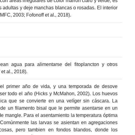
 con áreas irregulares de color marrón claro y verde; es
 adultas y deje manchas blancas o rosadas. El interior
FC, 2003; Fofonoff et al., 2018).
ean agua para alimentarse del fitoplancton y otros
t al., 2018).
el primer año de vida, y una temporada de desove
 ser todo el año (Hicks y McMahon, 2002). Los huevos
ónica que se convierte en una velíger sin cáscara. La
 de un filamento bisal que le permite asentarse en un
 de mangle. Para el asentamiento la temperatura óptima
. Comúnmente las larvas se asientan en agregaciones
ocosas, pero tambien en fondos blandos, donde los