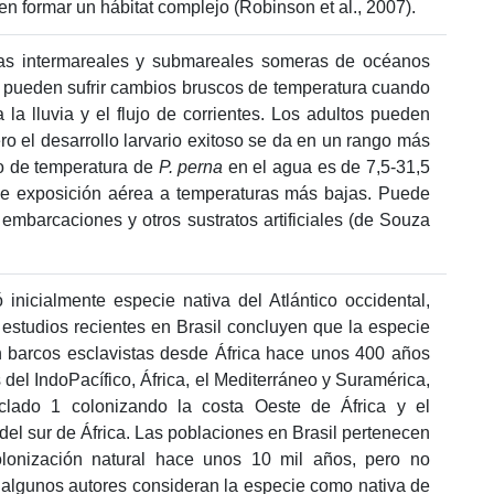
den formar un hábitat complejo (Robinson et al., 2007).
onas intermareales y submareales someras de océanos
de pueden sufrir cambios bruscos de temperatura cuando
la lluvia y el flujo de corrientes. Los adultos pueden
ero el desarrollo larvario exitoso se da en un rango más
o de temperatura de
P. perna
en el agua es de 7,5-31,5
e exposición aérea a temperaturas más bajas. Puede
embarcaciones y otros sustratos artificiales (de Souza
 inicialmente especie nativa del Atlántico occidental,
 estudios recientes en Brasil concluyen que la especie
n barcos esclavistas desde África hace unos 400 años
 del IndoPacífico, África, el Mediterráneo y Suramérica,
 clado 1 colonizando la costa Oeste de África y el
 del sur de África. Las poblaciones en Brasil pertenecen
olonización natural hace unos 10 mil años, pero no
, algunos autores consideran la especie como nativa de