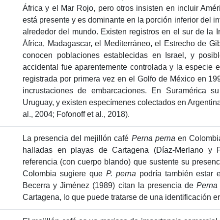
África y el Mar Rojo, pero otros insisten en incluir Amé
está presente y es dominante en la porción inferior del i
alrededor del mundo. Existen registros en el sur de la I
África, Madagascar, el Mediterráneo, el Estrecho de Gib
conocen poblaciones establecidas en Israel, y posi
accidental fue aparentemente controlada y la especie er
registrada por primera vez en el Golfo de México en 19
incrustaciones de embarcaciones. En Suramérica su
Uruguay, y existen especímenes colectados en Argentina,
al., 2004; Fofonoff et al., 2018).
La presencia del mejillón café
Perna perna
en Colombia
halladas en playas de Cartagena (Díaz-Merlano y P
referencia (con cuerpo blando) que sustente su presenci
Colombia sugiere que
P. perna
podría también estar e
Becerra y Jiménez (1989) citan la presencia de
Perna 
Cartagena, lo que puede tratarse de una identificación 