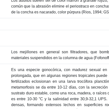
Los adultos suelen ser de color marrón a granate rojizo,
común que la abrasión elimine el periostraco en conchas
de la concha es nacarado, color púrpura (Rios, 1994; GSM
Los mejillones en general son filtradores, que bomb
materiales suspendidos en la columna de agua (Fofonoff e
Es una especie gonocórica, con madurez sexual en 
prolongada, que en algunas regiones tropicales puede
fertilizados eclosionan en una larva trocófora planct
metamorfosis se da entre 10-12 días, con la secreción
sustrato duro estable, como una roca, madera, o raíces
es entre 10-30 °C y la salinidad entre 30,9-32,1 UPS
densas, formando extensos lechos en superficies r