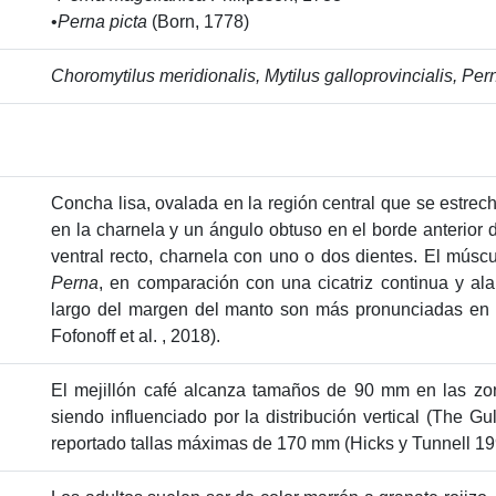
•
Perna picta
(Born, 1778)
Choromytilus meridionalis, Mytilus galloprovincialis, Pern
Concha lisa, ovalada en la región central que se estrech
en la charnela y un ángulo obtuso en el borde anterior
ventral recto, charnela con uno o dos dientes. El múscul
Perna
, en comparación con una cicatriz continua y a
largo del margen del manto son más pronunciadas en
Fofonoff et al. , 2018).
El mejillón café alcanza tamaños de 90 mm en las zon
siendo influenciado por la distribución vertical (The 
reportado tallas máximas de 170 mm (Hicks y Tunnell 199