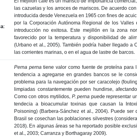
El mejillón café es un marisco de importancia comercia
las cazuelas y los arroces de mariscos. De acuerdo con 
introducida desde Venezuela en 1965 con fines de acuic
por la Corporación Autónoma Regional de los Valles
ca
:
introducción no exitosa. Este mejillón en la zona n
favorecido por la temperatura y disponibilidad de al
(Urbano et al., 2005). También podría haber llegado a
las corrientes marinas, o en el agua de lastre de barcos.
Perna perna
tiene valor como fuente de proteína para l
tendencia a agregarse en grandes bancos se le consi
problema para la navegación por ser caracolejo (fouli
limpiadas constantemente pueden hundirse, afectando
Como con otros mytilidos,
P. perna
puede representar un
tendecia a bioacumular toxinas que causan la Intoxic
Poisoning) (Barbera-Sánchez et al., 2004). Puede ser 
Brasil se cosechan las poblaciones silvestres (considerad
2018). En algunas áreas se ha reportado posible exclusi
et al., 2003; Carranza y Borthagaray 2009).