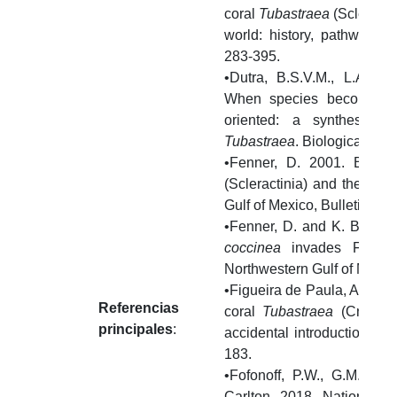
coral
Tubastraea
(Scleracti
world: history, pathways a
283-395.
•Dutra, B.S.V.M., L.A. C
When species become in
oriented: a synthesis 
Tubastraea
. Biological Inv
•Fenner, D. 2001. Biogeo
(Scleractinia) and the inva
Gulf of Mexico, Bulletin of
•Fenner, D. and K. Banks.
coccinea
invades Florid
Northwestern Gulf of Mexico
•Figueira de Paula, A. and 
Referencias
coral
Tubastraea
(Cnidaria
principales
:
accidental introduction. Bu
183.
•Fofonoff, P.W., G.M. Rui
Carlton. 2018. National E