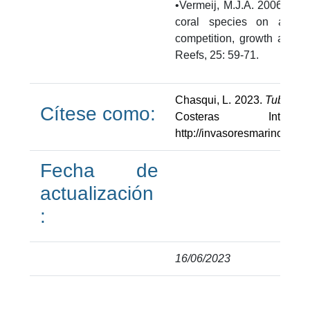
•Vermeij, M.J.A. 2006. Earl
coral species on artific
competition, growth and var
Reefs, 25: 59-71.
Chasqui, L. 2023.
Tubastra
Cítese como:
Costeras Intro
http://invasoresmarinos.inv
Fecha de
actualización
:
16/06/2023