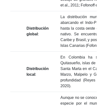
et al., 2011; Fofonoff et al.,
La distribución mundial
abarcando el Indo-Pacífi
Distribución
hasta la costa oeste de Am
global
:
nativo. Se encuentra com
Caribe y Brasil, y posiblem
Islas Canarias (Fofonoff et a
En Colombia ha sido re
Quitasueño, islas de San B
Distribución
Santa Marta en el Caribe;
local
:
Marzo, Malpelo y Gorgona
profundidad (Reyes et al
2020).
Aunque no se conoce como 
especie por el mundo, se