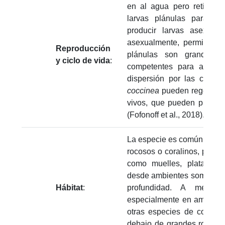
en al agua pero retienen
larvas plánulas para se
producir larvas asexual
asexualmente, permitiendo
Reproducción
plánulas son grandes 
y ciclo de vida
:
competentes para asentar
dispersión por las corri
coccinea
pueden regenerar 
vivos, que pueden produci
(Fofonoff et al., 2018).
La especie es común en sus
rocosos o coralinos, pero t
como muelles, plataforma
desde ambientes someros c
Hábitat
:
profundidad. A menudo
especialmente en ambient
otras especies de corale
debajo de grandes rocas y 