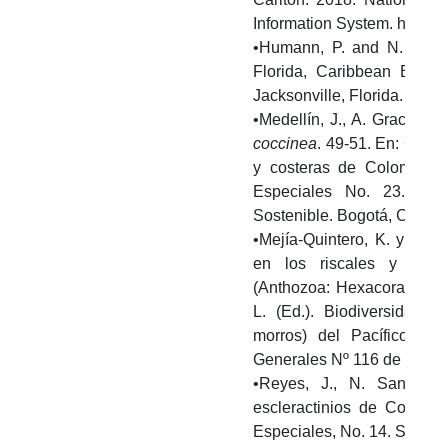
Information System. http://
•Humann, P. and N. Deloac
Florida, Caribbean Baham
Jacksonville, Florida. USA.
•Medellín, J., A. Gracia, D
coccinea
. 49-51. En: Guía 
y costeras de Colombia.
Especiales No. 23. Mini
Sostenible. Bogotá, Colomb
•Mejía-Quintero, K. y L. C
en los riscales y morr
(Anthozoa: Hexacorallia y 
L. (Ed.). Biodiversidad d
morros) del Pacífico Nor
Generales Nº 116 de INVEM
•Reyes, J., N. Santodom
escleractinios de Colombi
Especiales, No. 14. Santa M