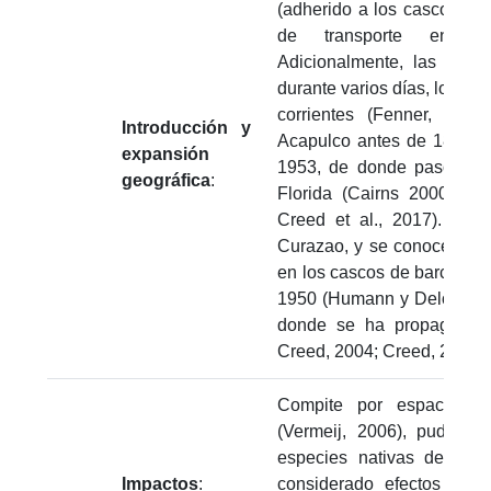
(adherido a los cascos) ti
de transporte entre r
Adicionalmente, las larv
durante varios días, lo que 
corrientes (Fenner, 2001
Introducción y
Acapulco antes de 1866, y
expansión
1953, de donde pasó al G
geográfica
:
Florida (Cairns 2000; Fe
Creed et al., 2017). Se 
Curazao, y se conocen reg
en los cascos de barcos en
1950 (Humann y Deloach, 2
donde se ha propagado a
Creed, 2004; Creed, 2006; C
Compite por espacio con
(Vermeij, 2006), pudiend
especies nativas de espo
Impactos
:
considerado efectos nega