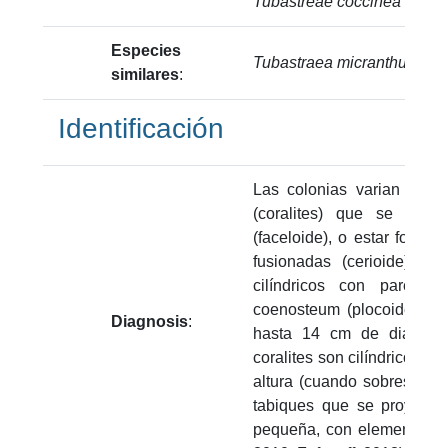
Tubastreae coccinea
Lesso
Especies
Tubastraea micranthus, Tu
similares
:
Identificación
Las colonias varian en f
(coralites) que se pro
(faceloide), o estar forma
fusionadas (cerioide), o
cilíndricos con paredes
coenosteum (plocoide). L
Diagnosis
:
hasta 14 cm de diámetro,
coralites son cilíndricos, 
altura (cuando sobresalen)
tabiques que se proyecta
pequeña, con elementos li