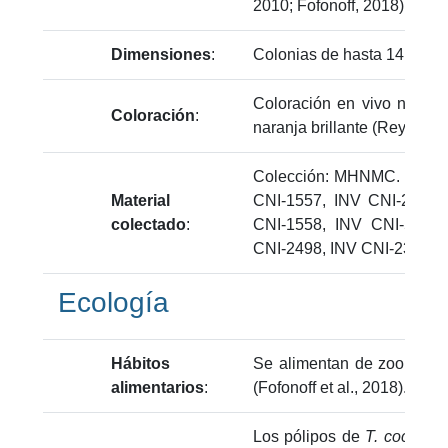
2010; Fofonoff, 2018).
Dimensiones
:
Colonias de hasta 14 cm de
Coloración en vivo naranja
Coloración
:
naranja brillante (Reyes et a
Colección: MHNMC. Número
Material
CNI-1557, INV CNI-2500,
colectado
:
CNI-1558, INV CNI-599, 
CNI-2498, INV CNI-236, I
Ecología
Hábitos
Se alimentan de zooplanct
alimentarios
:
(Fofonoff et al., 2018).
Los pólipos de
T. coccinea