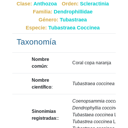
Clase:
Anthozoa
Orden:
Scleractinia
Familia:
Dendrophillidae
Género:
Tubastraea
Especie:
Tubastraea Coccinea
Taxonomía
Nombre
Coral copa naranja
común
:
Nombre
Tubastraea coccinea
Lesso
científico
:
Coenopsammia coccinea
(
Dendrophyllia coccinea
(Le
Sinonimias
Tubastaea coccinea
Lesson
registradas:
:
Tubastrea coccinea
Lesson