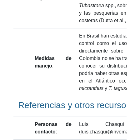
Tubastraea
spp., sobre la b
y las pesquerías en arre
costeras (Dutra et al., 2023)
En Brasil han estudiado su 
control como el uso de a
directamente sobre las co
Medidas de
Colombia no se ha trabajad
manejo
:
conocer su distribución 
podría haber otras especie
en el Atlántico occident
micranthus
y
T. tagusensis
)
Referencias y otros recursos
Personas de
Luis Chasqui - 
contacto
:
(luis.chasqui@invemar.org.