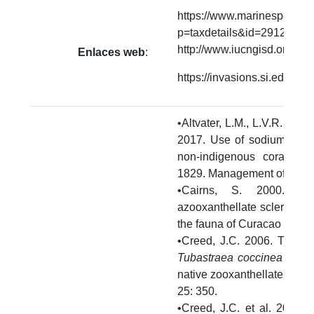
https://www.marinespecies.
p=taxdetails&id=291251
http://www.iucngisd.org/g
Enlaces web
:
https://invasions.si.edu/
•Altvater, L.M., L.V.R. And
2017. Use of sodium hypoc
non-indigenous coral sp
1829. Management of Biolog
•Cairns, S. 2000. A r
azooxanthellate scleractini
the fauna of Curacao and o
•Creed, J.C. 2006. Two inv
Tubastraea coccinea
and
native zooxanthellate
Mussi
25: 350.
•Creed, J.C. et al. 2017. 