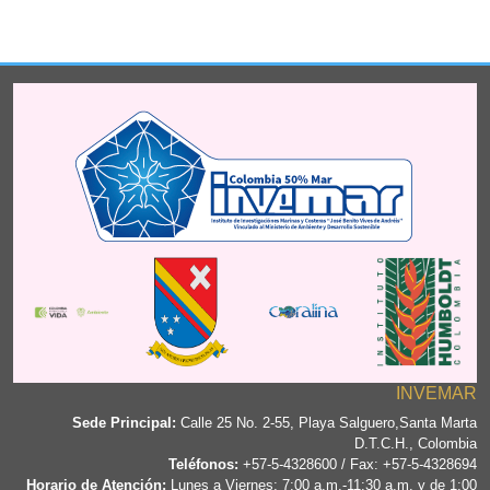
INVEMAR
Sede Principal:
Calle 25 No. 2-55, Playa Salguero,Santa Marta
D.T.C.H., Colombia
Teléfonos:
+57-5-4328600 / Fax: +57-5-4328694
Horario de Atención:
Lunes a Viernes; 7:00 a.m.-11:30 a.m. y de 1:00