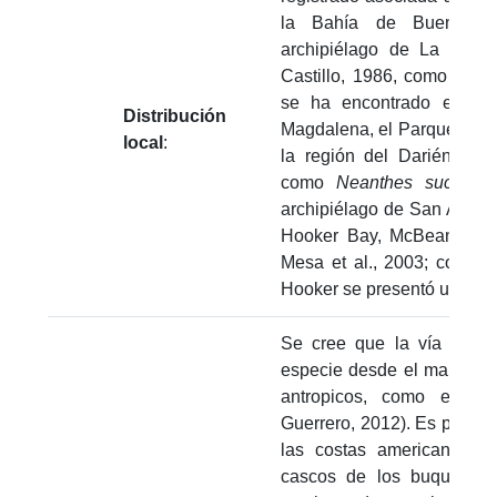
la Bahía de Buenavent
archipiélago de La Plat
Castillo, 1986, como
Nean
se ha encontrado en la r
Distribución
Magdalena, el Parque Tayron
local
:
la región del Darién (Ant
como
Neanthes succin
archipiélago de San Andrés
Hooker Bay, McBean Lag
Mesa et al., 2003; como
N
Hooker se presentó una abu
Se cree que la vía más p
especie desde el mar del N
antropicos, como el tran
Guerrero, 2012). Es posibl
las costas americanas en
cascos de los buques d