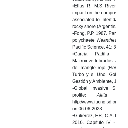
•Elías, R., M.S. Rivero an
impact on the composition a
associated to intertidal mu
rocky shore (Argentina). Ihe
•Fong, P.P. 1987. Particle si
polychaete
Neanthes succ
Pacific Science, 41: 3743.
•García Padilla, J.
Macroinvertebrados asoci
del mangle rojo (
Rhizoph
Turbo y el Uno, Golfo de
Gestión y Ambiente, 11(3): 
•Global Invasive Speci
profile:
Alitta succ
http://www.iucngisd.org/gi
on 06-06-2023.
•Gutiérrez, F.P., C.A. Lasso
2010. Capítulo IV - Anál