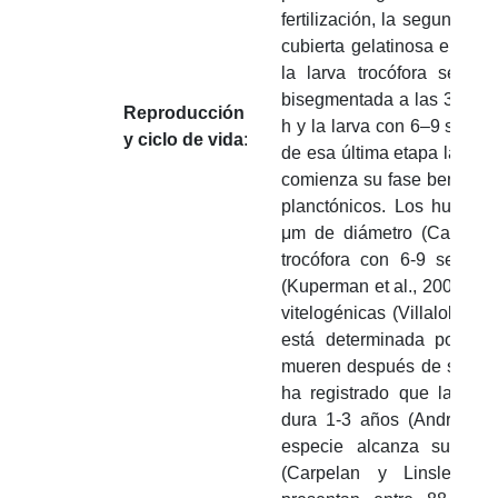
fertilización, la segunda a
cubierta gelatinosa e inicia
la larva trocófora se des
bisegmentada a las 36 h, l
Reproducción
h y la larva con 6–9 segmen
y ciclo de vida
:
de esa última etapa la larv
comienza su fase bentónica
planctónicos. Los huevos
μm de diámetro (Carpelan
trocófora con 6-9 segme
(Kuperman et al., 2002). La
vitelogénicas (Villalobos-
está determinada por su 
mueren después de su pri
ha registrado que la gam
dura 1-3 años (Andries, 
especie alcanza su mad
(Carpelan y Linsley, 