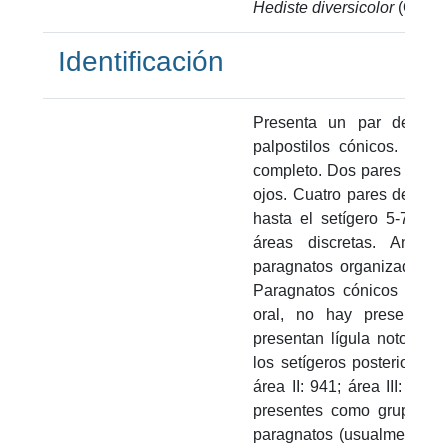
Hediste diversicolor
(O.F. M
Identificación
Presenta un par de ant
palpostilos cónicos. Pros
completo. Dos pares de ma
ojos. Cuatro pares de cirr
hasta el setígero 5-7. Ani
áreas discretas. Anillo
paragnatos organizados e
Paragnatos cónicos presen
oral, no hay presencia 
presentan lígula notopodi
los setígeros posteriores. 
área II: 941; área III: 134
presentes como grupos dis
paragnatos (usualmente 13