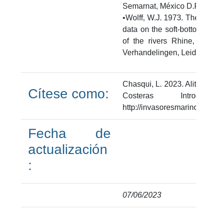
Semarnat, México D.F. 131
•Wolff, W.J. 1973. The estua
data on the soft-bottom ma
of the rivers Rhine, Meu
Verhandelingen, Leiden. 12
Chasqui, L. 2023. Alitta su
Cítese como:
Costeras Introdu
http://invasoresmarinos.inv
Fecha de
actualización
:
07/06/2023