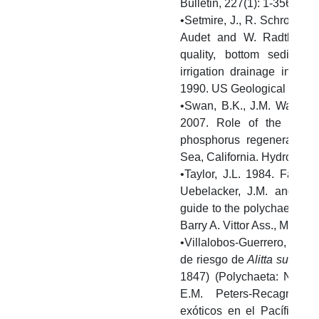
Bulletin, 227(1): 1-356.
•Setmire, J., R. Schroeder
Audet and W. Radtke. 19
quality, bottom sediment
irrigation drainage in th
1990. US Geological Surve
•Swan, B.K., J.M. Watts, K
2007. Role of the poly
phosphorus regeneration 
Sea, California. Hydrobiolo
•Taylor, J.L. 1984. Family
Uebelacker, J.M. and P.G
guide to the polychaetes of 
Barry A. Vittor Ass., Mobile
•Villalobos-Guerrero, T.F. 
de riesgo de
Alitta succine
1847) (Polychaeta: Nereid
E.M. Peters-Recagno (E
exóticos en el Pacífico m