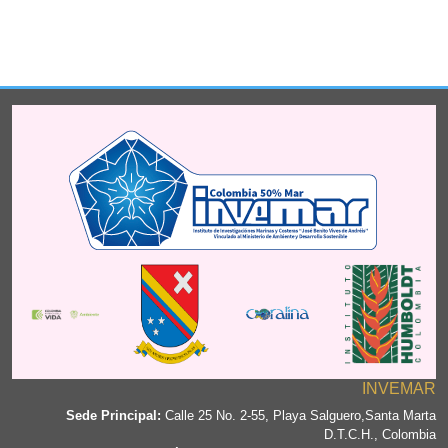
INVEMAR
Sede Principal:
Calle 25 No. 2-55, Playa Salguero,Santa Marta
D.T.C.H., Colombia