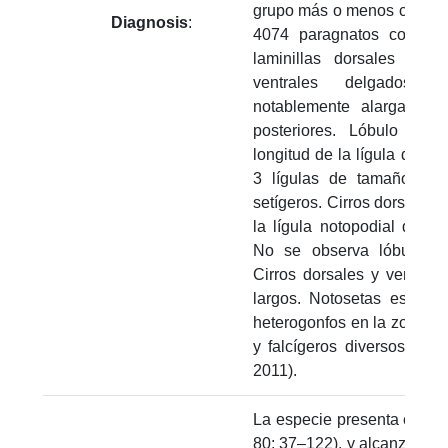
grupo más o menos circular;
Diagnosis
:
4074 paragnatos con un
laminillas dorsales trans
ventrales delgados. L
notablemente alargada y
posteriores. Lóbulo noto
longitud de la lígula dorsal
3 lígulas de tamaño simi
setígeros. Cirros dorsales
la lígula notopodial dorsal
No se observa lóbulo pr
Cirros dorsales y ventrale
largos. Notosetas espiníg
heterogonfos en la zona do
y falcígeros diversos en la
2011).
La especie presenta en pr
80; 37–122), y alcanza una