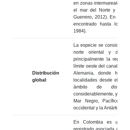
en zonas intermareales y 
el mar del Norte y el Bált
Guerrero, 2012). En el no
encontrado hasta los 19
1984).
La especie se considera na
norte oriental y del 
principalmente la región
límite oeste del canal de L
Distribución
Alemania, donde ha sid
global
:
localidades desde el sigl
ámbito de distrib
considerablemente, y existe
Mar Negro, Pacífico Orie
occidental y la Antártida (He
En Colombia es una es
registrado asociada a boy