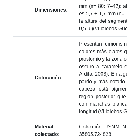
mm (n= 80; 7–42); al segm
Dimensiones
:
es 5,7 ± 1,7 mm (n= 142; 2
la altura del segmento 15
0,5–6)(Villalobos-Guerrero,
Presentan dimorfismo se
colores más claros que lo
prostomio y la zona central
oscuro a caramelo claro 
Ardila, 2003). En algunos 
Coloración
:
pardo y más notorio en la 
cabeza está pigmentada 
región posterior que es ve
con manchas blancas o n
longitud (Villalobos-Guerre
Material
Colección: USNM. Números
colectado
:
35805.724823