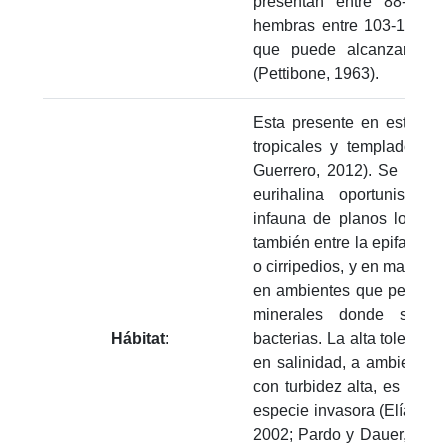
presentan entre 88-98 s
hembras entre 103-125 se
que puede alcanzar tal
(Pettibone, 1963).
Esta presente en estuario
tropicales y templados, y 
Guerrero, 2012). Se le co
eurihalina oportunista,
infauna de planos lodoso
también entre la epifauna d
o cirripedios, y en masas d
en ambientes que permitan
minerales donde se as
Hábitat
:
bacterias. La alta toleranc
en salinidad, a ambientes
con turbidez alta, es un fa
especie invasora (Elías et 
2002; Pardo y Dauer, 2003)