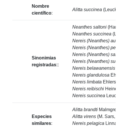
Nombre
Alitta succinea
(Leuckart, 1
científico
:
Neanthes saltoni
(Hartman,
Neanthes succinea
(Leucka
Nereis (Neanthes) australis
Nereis (Neanthes) perrieri
S
Nereis (Neanthes) saltoni
H
Sinonimias
Nereis (Neanthes) succine
registradas:
:
Nereis belawanensis
Pflugf
Nereis glandulosa
Ehlers, 
Nereis limbata
Ehlers, 186
Nereis reibischi
Heinen, 19
Nereis succinea
Leuckart, 
Alitta brandti
Malmgren, 18
Especies
Alitta virens
(M. Sars, 1835)
similares
:
Nereis pelagica
Linnaeus, 