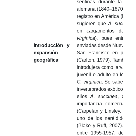
sentinas durante la emig
alemana (1840–1870), perio
registro en América (Hayes 
sugieren que
A. succinea
en cargamentos del ost
virginica
), pues entre 18
Introducción y
enviadas desde Nueva York
expansión
San Francisco en prome
geográfica
:
(Carlton, 1979). También, 
introdujera como larva en 
juvenil o adulto en los se
C. virginica
. Se sabe de in
invertebrados exóticos en 
ellos
A. succinea
, con e
importancia comercial y 
(Carpelan y Linsley, 1961
uno de los neréididos m
(Blake y Ruff, 2007). En 
entre 1955-1957, de mane