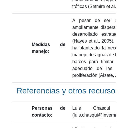
tróficas (Setmire et al., 19
A pesar de ser un or
ampliamente dispersado p
desarrollado estrategias
(Hayes et al., 2005). Para
Medidas de
ha planteado la necesida
manejo
:
manejo de aguas de lastre
barcos para limitar su 
adecuado de las aguas
proliferación (Alzate, 2009; 
Referencias y otros recursos
Personas de
Luis Chasqui - I
contacto
:
(luis.chasqui@invemar.org.