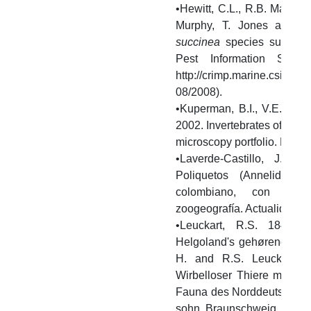
•Hewitt, C.L., R.B. Martin,
Murphy, T. Jones and S
succinea
species summary.
Pest Information Syst
http://crimp.marine.csiro.
08/2008).
•Kuperman, B.I., V.E. Mate
2002. Invertebrates of the 
microscopy portfolio. Hydro
•Laverde-Castillo, J.J.
Poliquetos (Annelida) r
colombiano, con nota
zoogeografía. Actualidades 
•Leuckart, R.S. 1847. 
Helgoland's gehørenden wir
H. and R.S. Leuckart (E
Wirbelloser Thiere mit Be
Fauna des Norddeutschen 
sohn, Braunschweig, 136−