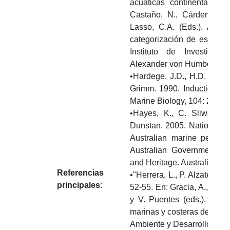
acuáticas continentales y
Castaño, N., Cárdenas, D.,
Lasso, C.A. (Eds.). Análi
categorización de especie
Instituto de Investigac
Alexander von Humboldt. B
•Hardege, J.D., H.D. Barte
Grimm. 1990. Induction o
Marine Biology, 104: 291–2
•Hayes, K., C. Sliwa, S.
Dunstan. 2005. National prio
Australian marine pests
Australian Government De
and Heritage. Australia. 94 
Referencias
•"Herrera, L., P. Alzate y J
principales
:
52-55. En: Gracia, A., Medel
y V. Puentes (eds.). Guía
marinas y costeras de Col
Ambiente y Desarrollo Soste