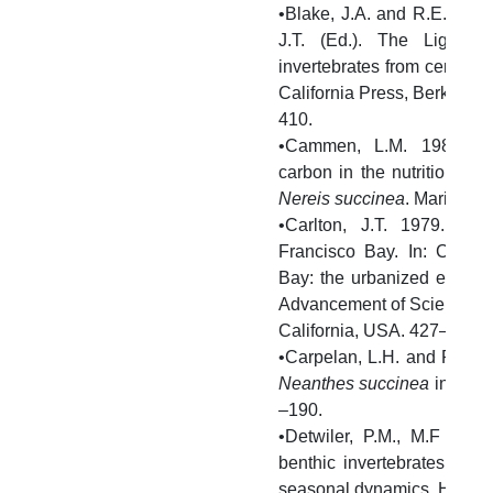
•Blake, J.A. and R.E. Ruff.
J.T. (Ed.). The Light a
invertebrates from central C
California Press, Berkeley
410.
•Cammen, L.M. 1980. The
carbon in the nutrition of 
Nereis succinea
. Marine Bi
•Carlton, J.T. 1979. Int
Francisco Bay. In: Conomo
Bay: the urbanized estuary
Advancement of Science, Pa
California, USA. 427–444 p
•Carpelan, L.H. and R.H. L
Neanthes succinea
in the S
–190.
•Detwiler, P.M., M.F Coe
benthic invertebrates of th
seasonal dynamics. Hydrob