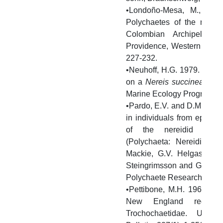
•Londoño-Mesa, M., J. P
Polychaetes of the mangr
Colombian Archipelag
Providence, Western Carib
227-232.
•Neuhoff, H.G. 1979. Effect
on a
Nereis succinea
popul
Marine Ecology Progress Se
•Pardo, E.V. and D.M. Dauer
in individuals from epifaun
of the nereidid pol
(Polychaeta: Nereididae). 
Mackie, G.V. Helgason, D
Steingrimsson and G. Guo
Polychaete Research. Hydro
•Pettibone, M.H. 1963. Ma
New England region. 
Trochochaetidae. Unit