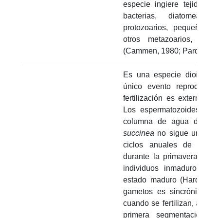
especie ingiere tejido de
bacterias, diatomeas, 
protozoarios, pequeños a
otros metazoarios, e i
(Cammen, 1980; Pardo y Da
Es una especie dioica co
único evento reproductiv
fertilización es externa, 
Los espermatozoides son 
columna de agua donde o
succinea
no sigue un patró
ciclos anuales de repr
durante la primavera (marz
individuos inmaduros su
estado maduro (Hardege et
gametos es sincrónica y o
cuando se fertilizan, apare
primera segmentación 