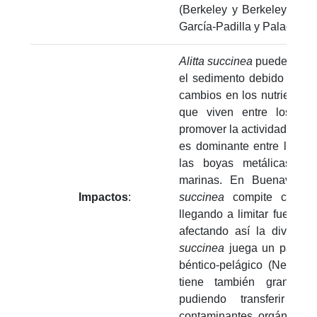
(Berkeley y Berkeley, 195
García-Padilla y Palacio, 20
Alitta succinea
puede altera
el sedimento debido a su 
cambios en los nutrientes 
que viven entre los se
promover la actividad bact
es dominante entre los po
las boyas metálicas de
marinas. En Buenavent
Impactos
:
succinea
compite con otr
llegando a limitar fuerteme
afectando así la diversid
succinea
juega un papel i
béntico-pelágico (Neuhoff
tiene también gran cap
pudiendo transferir oli
contaminantes orgánicos 