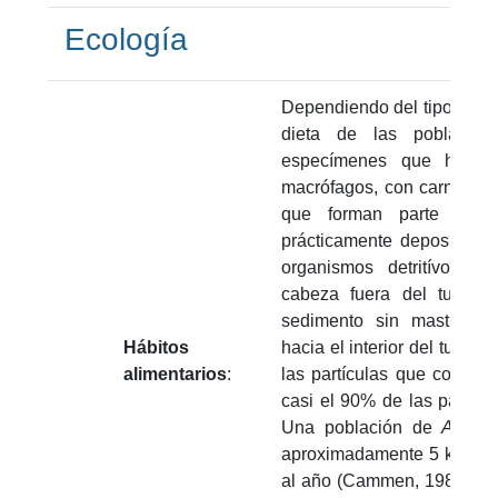
Ecología
Dependiendo del tipo de háb
dieta de las poblaci
especímenes que hacen
macrófagos, con carnivoría
que forman parte de l
prácticamente depositívor
organismos detritívoros 
cabeza fuera del tubo, 
sedimento sin masticaci
Hábitos
hacia el interior del tubo 
alimentarios
:
las partículas que consu
casi el 90% de las partícu
Una población de
A. suc
aproximadamente 5 kg de 
al año (Cammen, 1980). Ad