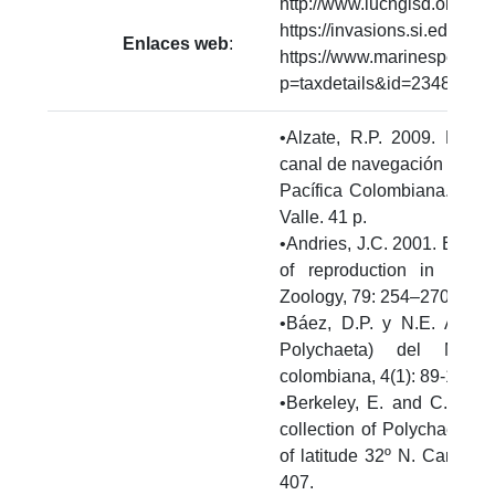
http://www.iucngisd.org/gi
https://invasions.si.edu/n
Enlaces web
:
https://www.marinespecies.
p=taxdetails&id=234850
•Alzate, R.P. 2009. Faun
canal de navegación de la
Pacífica Colombiana. Trab
Valle. 41 p.
•Andries, J.C. 2001. Endoc
of reproduction in Poly
Zoology, 79: 254–270.
•Báez, D.P. y N.E. Ardila
Polychaeta) del Mar 
colombiana, 4(1): 89-109.
•Berkeley, E. and C. Ber
collection of Polychaeta fr
of latitude 32º N. Canadia
407.