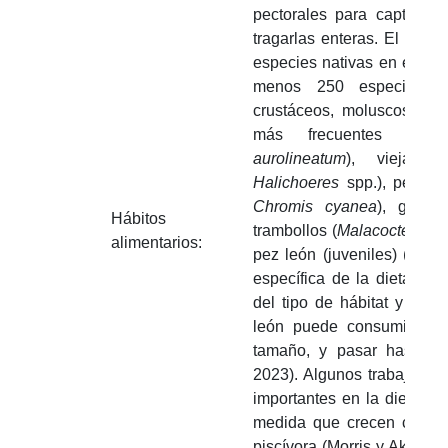
pectorales para capturar
tragarlas enteras. El pez
especies nativas en el Atlá
menos 250 especies ent
crustáceos, moluscos y e
más frecuentes est
aurolineatum
), viejas (
Halichoeres
spp.), peces 
Chromis cyanea
), gobios
Hábitos
trambollos (
Malacoctenus t
alimentarios:
pez león (juveniles) (Acer
específica de la dieta de
del tipo de hábitat y la d
león puede consumir pre
tamaño, y pasar hasta 1
2023). Algunos trabajos s
importantes en la dieta d
medida que crecen cambia
piscívora (Morris y Akins,