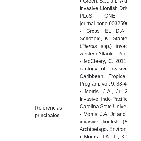
• Green, S.J., J.L. Akins, A
Invasive Lionfish Drive Atl
PLoS ONE, 7(3): e
journal.pone.0032596.
• Gress, E., D.A. Andra
Schofield, K. Stanley an
(
Pterois
spp.) invade the
western Atlantic. PeerJ 5:e
• McCleery, C. 2011. A co
ecology of invasive lionf
Caribbean. Tropical Mar
Program, Vol. 9. 38-43.
• Morris, J.A., Jr. 2009
Invasive Indo-Pacific Lion
Carolina State University, 
Referencias
• Morris, J.A. Jr. and J.L.
principales:
invasive lionfish (
Pterois
Archipelago. Environ. Biol.
• Morris, J.A. Jr., K.W. S