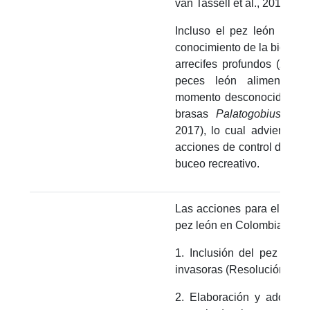
van Tassell et al., 2015).
Incluso el pez león se c
conocimiento de la biodiver
arrecifes profundos (zona
peces león alimentánd
momento desconocidas par
brasas
Palatogobius ince
2017), lo cual advierte so
acciones de control del inv
buceo recreativo.
Las acciones para el manej
pez león en Colombia inclu
1. Inclusión del pez león 
invasoras (Resolución Min
2. Elaboración y adopción