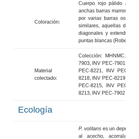
Cuerpo rojo pálido a bla
anchas barras marrones a
por varias barras oscura
Coloración:
similares, aquellas de la 
diagonales y extendiéndo
puntas blancas (Robertson e
Colección: MHNMC. Núme
7903, INV PEC-7901, INV
Material
PEC-8221, INV PEC-824
colectado:
8218, INV PEC-8219, INV
PEC-8215, INV PEC-822
8213, INV PEC-7902
Ecología
P. volitans
es un depredador
al acecho, acorralando