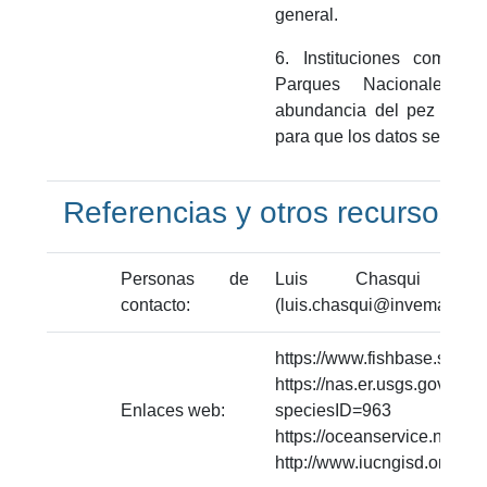
general.
6. Instituciones como e
Parques Nacionales r
abundancia del pez león 
para que los datos sean co
Referencias y otros recursos
Personas de
Luis Chasqui - I
contacto:
(luis.chasqui@invemar.org.
https://www.fishbase.se/su
https://nas.er.usgs.gov/que
Enlaces web:
speciesID=963
https://oceanservice.noaa.go
http://www.iucngisd.org/gi