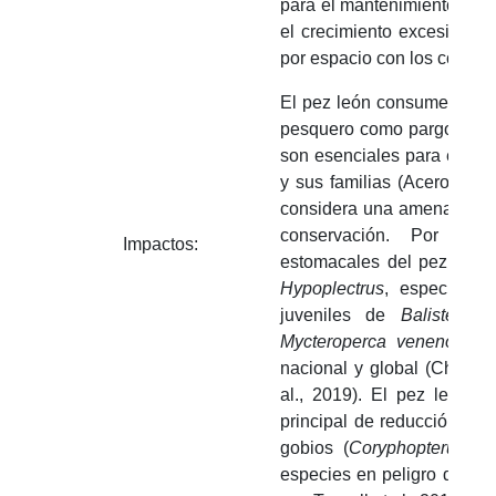
para el mantenimiento de la
el crecimiento excesivo d
por espacio con los corale
El pez león consume los ju
pesquero como pargos, mer
son esenciales para el su
y sus familias (Acero et al
considera una amenaza para
conservación. Por ejem
Impactos:
estomacales del pez león
Hypoplectrus
, especie en
juveniles de
Balistes v
Mycteroperca venenosa
, 
nacional y global (Chasqui
al., 2019). El pez león 
principal de reducción pob
gobios (
Coryphopterus
spp
especies en peligro de exti