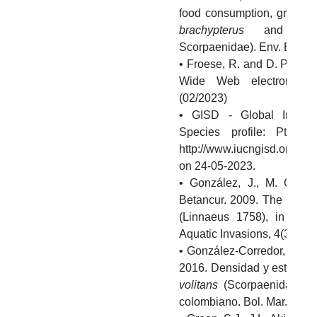
food consumption, growth 
brachypterus
and
Pt
Scorpaenidae). Env. Biol. F
• Froese, R. and D. Pauly.
Wide Web electronic pub
(02/2023)
• GISD - Global Invasi
Species profile: Pteroi
http://www.iucngisd.org/gi
on 24-05-2023.
• González, J., M. Grija
Betancur. 2009. The invasi
(Linnaeus 1758), in the
Aquatic Invasions, 4(3): 50
• González-Corredor, J.D., 
2016. Densidad y estructur
volitans
(Scorpaenidae) en
colombiano. Bol. Mar. Cost.