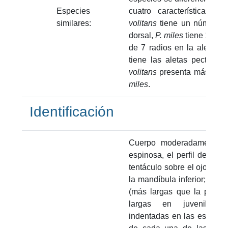
Especies
cuatro características q
similares:
volitans
tiene un número m
dorsal,
P. miles
tiene 10;
P.
de 7 radios en la aleta an
tiene las aletas pectora
volitans
presenta más punto
miles
.
Identificación
Cuerpo moderadamente c
espinosa, el perfil de la f
tentáculo sobre el ojo; bar
la mandíbula inferior; alet
(más largas que la profu
largas en juveniles),
indentadas en las espinas