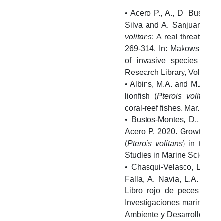
• Acero P., A., D. Bustos-
Silva and A. Sanjuan M. 2
volitans
: A real threat to C
269-314. In: Makowski, C. 
of invasive species on c
Research Library, Vol. 29. 
• Albins, M.A. and M.A. Hix
lionfish (
Pterois volitans
) 
coral-reef fishes. Mar. Ecol
• Bustos-Montes, D., M. W
Acero P. 2020. Growth para
(
Pterois volitans
) in the 
Studies in Marine Science
• Chasqui-Velasco, L., A. 
Falla, A. Navia, L.A. Zapa
Libro rojo de peces mari
Investigaciones marinas y 
Ambiente y Desarrollo Sost