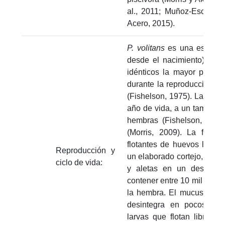
al., 2011; Muñoz-Escobar
Acero, 2015).
P. volitans
es una especie
desde el nacimiento) en 
idénticos la mayor parte d
durante la reproducción e
(Fishelson, 1975). La mad
año de vida, a un tamaño
hembras (Fishelson, 199
(Morris, 2009). La ferti
flotantes de huevos liber
Reproducción y
un elaborado cortejo, don
ciclo de vida:
y aletas en un desplieg
contener entre 10 mil a 20
la hembra. El mucus que 
desintegra en pocos día
larvas que flotan libremen