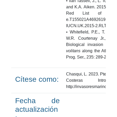
• van Tassell, J., L. Torna
and K.A. Aiken. 2015.
Cory
Red List of Thre
e.T155021A46926198.
IUCN.UK.2015-2.RLTS.T1
• Whitefield, P.E., T. Gard
W.R. Courtenay Jr., G.C
Biological invasion of th
volitans
along the Atlantic 
Prog. Ser., 235: 289-297.
Chasqui, L. 2023. Pterois v
Cítese como:
Costeras Introd
http://invasoresmarinos.in
Fecha de
actualización