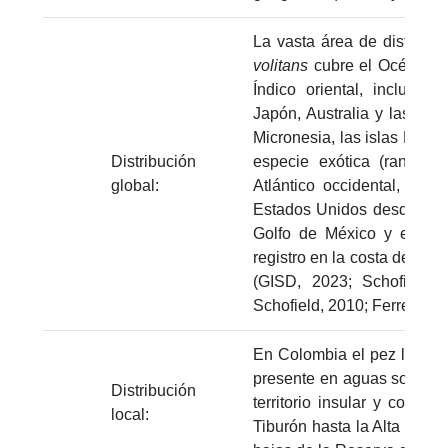
La vasta área de distribuc
volitans
cubre el Océano Pa
Índico oriental, incluye
Japón, Australia y las Fil
Micronesia, las islas Pitca
Distribución
especie exótica (rango n
global:
Atlántico occidental, incl
Estados Unidos desde Caro
Golfo de México y el Gr
registro en la costa de Bra
(GISD, 2023; Schofield, 
Schofield, 2010; Ferreira et 
En Colombia el pez león e
presente en aguas someras
Distribución
territorio insular y contin
local:
Tiburón hasta la Alta Guajir