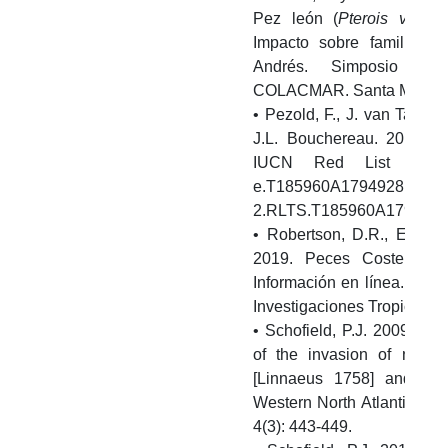
Pez león (
Pterois volitan
Impacto sobre familias 
Andrés. Simposio 10
COLACMAR. Santa Marta, 
• Pezold, F., J. van Tassel
J.L. Bouchereau. 2015.
C
IUCN Red List of Th
e.T185960A1794928. http:/
2.RLTS.T185960A1794928
• Robertson, D.R., E.A. P
2019. Peces Costeros d
Información en línea. Versi
Investigaciones Tropicales
• Schofield, P.J. 2009. Ge
of the invasion of non-nat
[Linnaeus 1758] and P.
Western North Atlantic Car
4(3): 443-449.