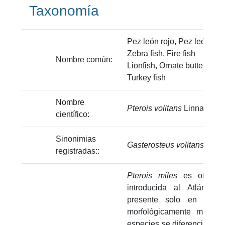
Taxonomía
Pez león rojo, Pez león tur
Zebra fish, Fire fish
Nombre común:
Lionfish, Ornate butterfly-c
Turkey fish
Nombre
Pterois volitans
Linnaeus,1
científico:
Sinonimias
Gasterosteus volitans
Linna
registradas::
Pterois miles
es otra es
introducida al Atlántico
presente solo en el 
morfológicamente muy s
especies se diferencian ge