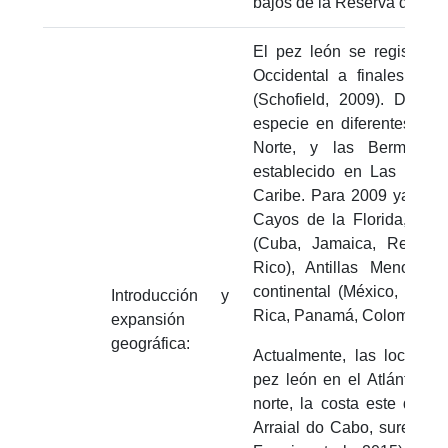
bajos de la Reserva de Bio
El pez león se registró p
Occidental a finales de 
(Schofield, 2009). Despu
especie en diferentes siti
Norte, y las Bermudas
establecido en Las Baha
Caribe. Para 2009 ya habí
Cayos de la Florida, Golf
(Cuba, Jamaica, Repúbli
Rico), Antillas Menores 
continental (México, Beli
Introducción y
Rica, Panamá, Colombia, Ve
expansión
geográfica:
Actualmente, las localid
pez león en el Atlántico 
norte, la costa este de l
Arraial do Cabo, sureste de