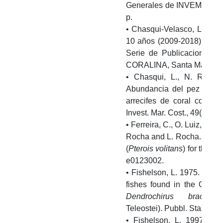
Generales de INVEMAR #93
p.
• Chasqui-Velasco, L., J.D
10 años (2009-2018) de luc
Serie de Publicaciones 
CORALINA, Santa Marta, 3
• Chasqui, L., N. Rincó
Abundancia del pez león 
arrecifes de coral coster
Invest. Mar. Cost., 49(1): 15
• Ferreira, C., O. Luiz, S. F
Rocha and L. Rocha. 2015. F
(
Pterois volitans
) for the B
e0123002.
• Fishelson, L. 1975. Ethol
fishes found in the Gulf 
Dendrochirus brachypte
Teleostei). Pubbl. Staz. Z N
• Fishelson, L. 1997. Ex