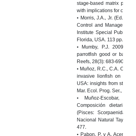
stage-based matrix populat
with implications for control
• Morris, J.A., Jr. (Ed.). 20
Control and Management. 
Institute Special Publicat
Florida, USA. 113 pp.
• Mumby, P.J. 2009. Herb
parrotfish good or bad fo
Reefs, 28(3): 683-690.
• Muñoz, R.C., C.A. Currin a
invasive lionfish on hard
USA: insights from stomach
Mar. Ecol. Prog. Ser., 181–
• Muñoz-Escobar, L. y
Composición dietaria d
(Pisces: Scorpaenidae),
Nacional Natural Tayrona. B
477.
• Pabon, P. y A. Acero. 201