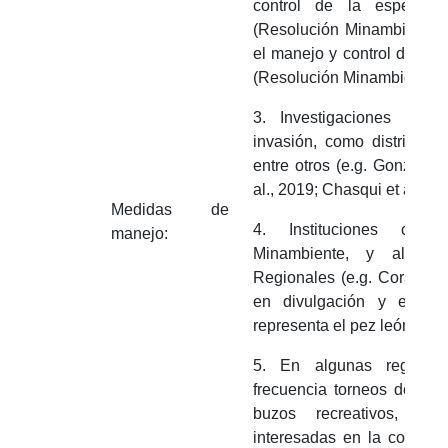
control de la especie 
(Resolución Minambiente 
el manejo y control del pe
(Resolución Minambiente 0
3. Investigaciones sobr
invasión, como distribució
entre otros (e.g. González-
al., 2019; Chasqui et al., 2
Medidas de
4. Instituciones com
manejo:
Minambiente, y alguna
Regionales (e.g. Coralina
en divulgación y educa
representa el pez león y las
5. En algunas regione
frecuencia torneos de ca
buzos recreativos, pe
interesadas en la conser