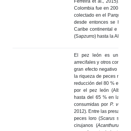
Ferreira et al., 2015). El 
Colombia fue en 2008 en la
colectado en el Parque Tay
desde entonces se han ac
Caribe continental e insu
(Sapzurro) hasta la Alta Gua
El pez león es un meso
arrecifales y otros compon
gran efecto negativo sobre
la riqueza de peces nativ
reducción del 80 % en el 
por el pez león (Albins 
hasta del 65 % en la bio
consumidas por
P. volitan
2012). Entre las presas del
peces loro (
Scarus
spp. 
cirujanos (
Acanthurus
spp.