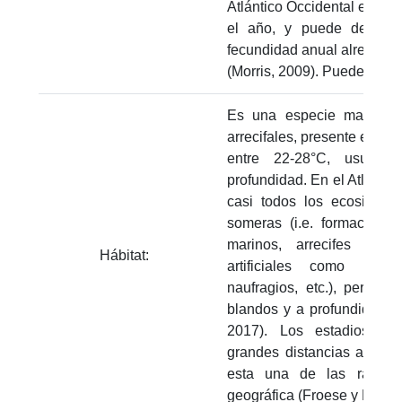
Atlántico Occidental el pez
el año, y puede desova
fecundidad anual alrededor
(Morris, 2009). Puede llegar
Es una especie marina q
arrecifales, presente en ag
entre 22-28°C, usualm
profundidad. En el Atlántic
casi todos los ecosistem
someras (i.e. formaciones
marinos, arrecifes roco
Hábitat:
artificiales como pilo
naufragios, etc.), pero t
blandos y a profundidades
2017). Los estadios te
grandes distancias arrastr
esta una de las razones
geográfica (Froese y Pauly,