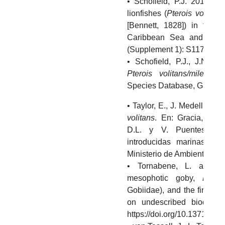
• Schofield, P.J. 2010. U
lionfishes (
Pterois volitans
[Bennett, 1828]) in the 
Caribbean Sea and Gul M
(Supplement 1): S117-122.
• Schofield, P.J., J.N. L
Pterois volitans/miles
. U
Species Database, Gainesvi
• Taylor, E., J. Medellín, A
volitans
. En: Gracia, A., M
D.L. y V. Puentes (Ed
introducidas marinas y 
Ministerio de Ambiente y De
• Tornabene, L. and C
mesophotic goby,
Palato
Gobiidae), and the first rec
on undescribed biodiver
https://doi.org/10.1371/jou