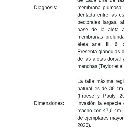
de cada una de las espi
Diagnosis:
membrana plumosa detrás 
dentada entre las espinas (
pectorales largas, alcanz
base de la aleta anal, 
membranas profundamente 
aleta anal III, 6; cuer
Presenta glándulas de ven
de las aletas dorsal y ana
manchas (Taylor et al., 2011
La talla máxima registrad
natural es de 38 cm de lon
(Froese y Pauly, 2023);
Dimensiones:
invasión la especie crece
macho con 47,6 cm LT, y e
de ejemplares mayores a 4
2020).