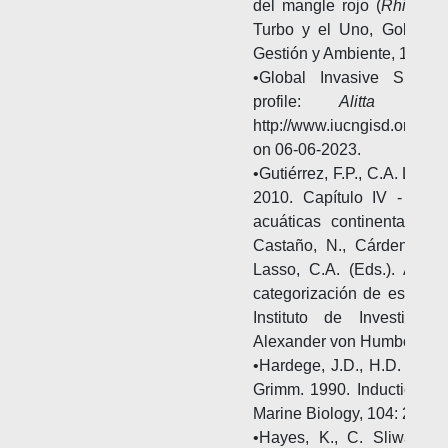
del mangle rojo (
Rhizoph
Turbo y el Uno, Golfo de
Gestión y Ambiente, 11(3): 
•Global Invasive Speci
profile:
Alitta succ
http://www.iucngisd.org/gi
on 06-06-2023.
•Gutiérrez, F.P., C.A. Lasso
2010. Capítulo IV - Anál
acuáticas continentales y
Castaño, N., Cárdenas, D.,
Lasso, C.A. (Eds.). Análi
categorización de especie
Instituto de Investigac
Alexander von Humboldt. B
•Hardege, J.D., H.D. Barte
Grimm. 1990. Induction o
Marine Biology, 104: 291–2
•Hayes, K., C. Sliwa, S.