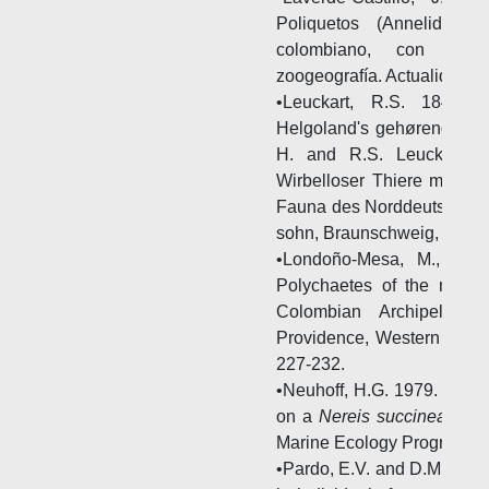
Poliquetos (Annelida) r
colombiano, con nota
zoogeografía. Actualidades 
•Leuckart, R.S. 1847. 
Helgoland's gehørenden wir
H. and R.S. Leuckart (E
Wirbelloser Thiere mit Be
Fauna des Norddeutschen 
sohn, Braunschweig, 136−
•Londoño-Mesa, M., J. P
Polychaetes of the mangr
Colombian Archipelag
Providence, Western Carib
227-232.
•Neuhoff, H.G. 1979. Effect
on a
Nereis succinea
popul
Marine Ecology Progress Se
•Pardo, E.V. and D.M. Dauer