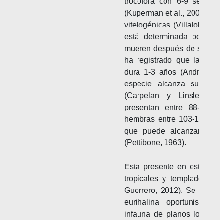
trocófora con 6-9 segme
(Kuperman et al., 2002). La
vitelogénicas (Villalobos-
está determinada por su 
mueren después de su pri
ha registrado que la gam
dura 1-3 años (Andries, 
especie alcanza su mad
(Carpelan y Linsley, 
presentan entre 88-98 s
hembras entre 103-125 se
que puede alcanzar tal
(Pettibone, 1963).
Esta presente en estuario
tropicales y templados, y 
Guerrero, 2012). Se le co
eurihalina oportunista,
infauna de planos lodoso