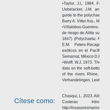
•Taylor, J.L. 1984. Family
Uebelacker, J.M. and P.G
guide to the polychaetes of 
Barry A. Vittor Ass., Mobile
•Villalobos-Guerrero, T.F. 
de riesgo de
Alitta succine
1847) (Polychaeta: Nereid
E.M. Peters-Recagno (E
exóticos en el Pacífico m
Semarnat, México D.F. 131
•Wolff, W.J. 1973. The estua
data on the soft-bottom ma
of the rivers Rhine, Meu
Verhandelingen, Leiden. 12
Chasqui, L. 2023. Alitta su
Cítese como:
Costeras Introdu
http://invasoresmarinos.inv