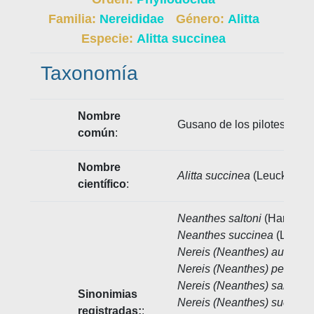
Familia:
Nereididae
Género:
Alitta
Especie:
Alitta succinea
Taxonomía
Nombre
Gusano de los pilotes, Pil
común
:
Nombre
Alitta succinea
(Leuckart, 1
científico
:
Neanthes saltoni
(Hartman,
Neanthes succinea
(Leucka
Nereis (Neanthes) australis
Nereis (Neanthes) perrieri
S
Nereis (Neanthes) saltoni
H
Sinonimias
Nereis (Neanthes) succine
registradas:
: