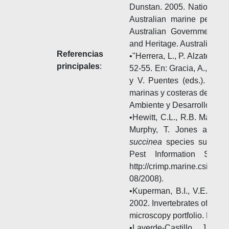
Dunstan. 2005. National prio
Australian marine pests
Australian Government De
and Heritage. Australia. 94 
Referencias
•"Herrera, L., P. Alzate y J
principales
:
52-55. En: Gracia, A., Medel
y V. Puentes (eds.). Guía
marinas y costeras de Col
Ambiente y Desarrollo Soste
•Hewitt, C.L., R.B. Martin,
Murphy, T. Jones and S
succinea
species summary.
Pest Information Syst
http://crimp.marine.csiro.
08/2008).
•Kuperman, B.I., V.E. Mate
2002. Invertebrates of the 
microscopy portfolio. Hydro
•Laverde-Castillo, J.J.