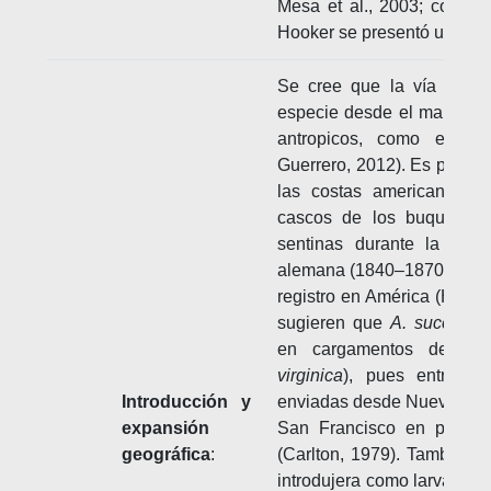
Mesa et al., 2003; como
N
Hooker se presentó una abu
Se cree que la vía más p
especie desde el mar del N
antropicos, como el tran
Guerrero, 2012). Es posibl
las costas americanas en
cascos de los buques d
sentinas durante la emig
alemana (1840–1870), perio
registro en América (Hayes 
sugieren que
A. succinea
en cargamentos del ost
virginica
), pues entre 18
Introducción y
enviadas desde Nueva York
expansión
San Francisco en prome
geográfica
:
(Carlton, 1979). También, 
introdujera como larva en 