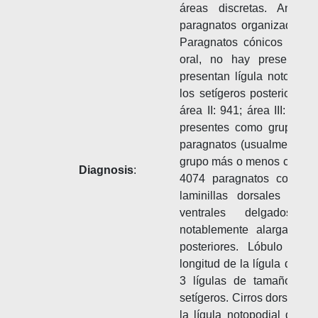
áreas discretas. Anillo
paragnatos organizados e
Paragnatos cónicos presen
oral, no hay presencia 
presentan lígula notopodi
los setígeros posteriores. 
área II: 941; área III: 134
presentes como grupos dis
paragnatos (usualmente 13
grupo más o menos circular;
Diagnosis
:
4074 paragnatos con un
laminillas dorsales trans
ventrales delgados. L
notablemente alargada y
posteriores. Lóbulo noto
longitud de la lígula dorsal
3 lígulas de tamaño simi
setígeros. Cirros dorsales
la lígula notopodial dorsal