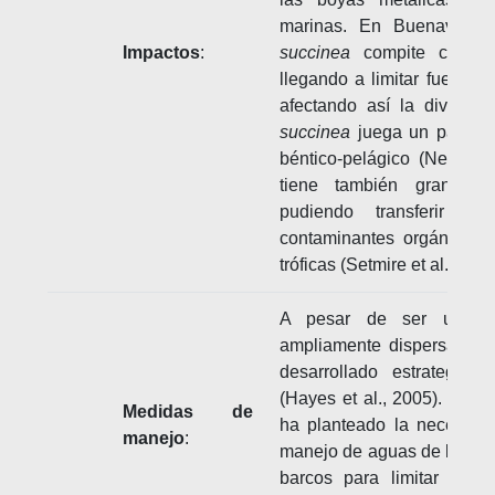
marinas. En Buenavent
Impactos
:
succinea
compite con otr
llegando a limitar fuerteme
afectando así la diversid
succinea
juega un papel i
béntico-pelágico (Neuhoff
tiene también gran cap
pudiendo transferir oli
contaminantes orgánicos 
tróficas (Setmire et al., 19
A pesar de ser un or
ampliamente dispersado p
desarrollado estrategias
(Hayes et al., 2005). Para
Medidas de
ha planteado la necesida
manejo
:
manejo de aguas de lastre
barcos para limitar su 