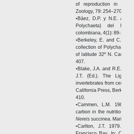
of reproduction in Poly
Zoology, 79: 254–270.
•Báez, D.P. y N.E. Ardila
Polychaeta) del Mar 
colombiana, 4(1): 89-109.
•Berkeley, E. and C. Ber
collection of Polychaeta fr
of latitude 32º N. Canadia
407.
•Blake, J.A. and R.E. Ruff.
J.T. (Ed.). The Light a
invertebrates from central C
California Press, Berkeley
410.
•Cammen, L.M. 1980. The
carbon in the nutrition of 
Nereis succinea
. Marine Bi
•Carlton, J.T. 1979. Int
Francisco Bay. In: Conomo