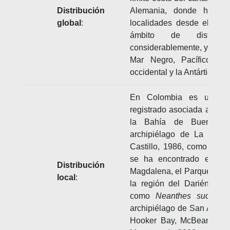
Distribución
Alemania, donde ha sid
global
:
localidades desde el sigl
ámbito de distrib
considerablemente, y existe
Mar Negro, Pacífico Orie
occidental y la Antártida (He
En Colombia es una es
registrado asociada a boy
la Bahía de Buenavent
archipiélago de La Plat
Castillo, 1986, como
Nean
se ha encontrado en la r
Distribución
Magdalena, el Parque Tayron
local
:
la región del Darién (Ant
como
Neanthes succin
archipiélago de San Andrés
Hooker Bay, McBean Lag