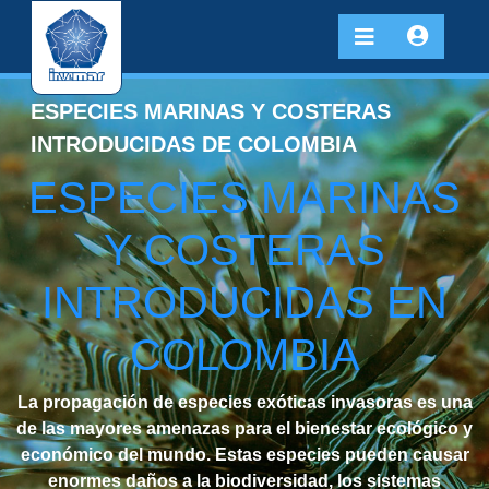
ESPECIES MARINAS Y COSTERAS
INTRODUCIDAS DE COLOMBIA
ESPECIES MARINAS
Y COSTERAS
INTRODUCIDAS EN
COLOMBIA
La propagación de especies exóticas invasoras es una
de las mayores amenazas para el bienestar ecológico y
económico del mundo. Estas especies pueden causar
enormes daños a la biodiversidad, los sistemas