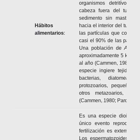
organismos detritívoros 
cabeza fuera del tubo, 
sedimento sin masticaci
Hábitos
hacia el interior del tubo 
alimentarios
:
las partículas que consu
casi el 90% de las partícu
Una población de
A. suc
aproximadamente 5 kg de 
al año (Cammen, 1980). Ad
especie ingiere tejido de
bacterias, diatomeas, 
protozoarios, pequeños a
otros metazoarios, e i
(Cammen, 1980; Pardo y Da
Es una especie dioica co
único evento reproductiv
fertilización es externa, 
Los espermatozoides son 