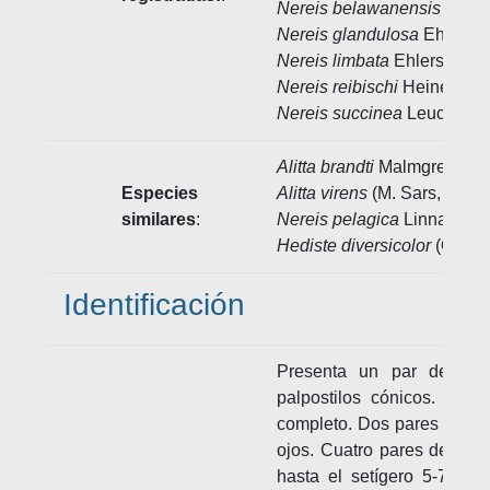
Nereis belawanensis
Pflugf
Nereis glandulosa
Ehlers, 
Nereis limbata
Ehlers, 186
Nereis reibischi
Heinen, 19
Nereis succinea
Leuckart, 
Alitta brandti
Malmgren, 18
Especies
Alitta virens
(M. Sars, 1835)
similares
:
Nereis pelagica
Linnaeus, 
Hediste diversicolor
(O.F. M
Identificación
Presenta un par de ant
palpostilos cónicos. Pros
completo. Dos pares de ma
ojos. Cuatro pares de cirr
hasta el setígero 5-7. Ani