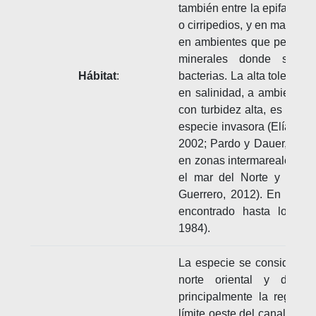
también entre la epifauna d
o cirripedios, y en masas d
en ambientes que permitan
minerales donde se as
Hábitat
:
bacterias. La alta toleranc
en salinidad, a ambientes
con turbidez alta, es un fa
especie invasora (Elías et 
2002; Pardo y Dauer, 2003)
en zonas intermareales y 
el mar del Norte y el Bált
Guerrero, 2012). En el no
encontrado hasta los 19
1984).
La especie se considera na
norte oriental y del 
principalmente la región
límite oeste del canal de L