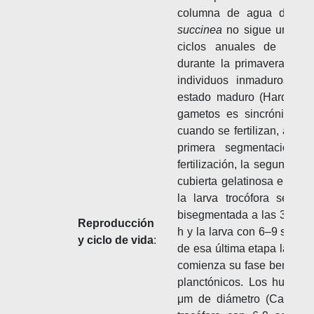
columna de agua donde o
succinea
no sigue un patró
ciclos anuales de repr
durante la primavera (marz
individuos inmaduros su
estado maduro (Hardege et
gametos es sincrónica y o
cuando se fertilizan, apare
primera segmentación 
fertilización, la segunda a
cubierta gelatinosa e inicia
la larva trocófora se des
bisegmentada a las 36 h, l
Reproducción
h y la larva con 6–9 segmen
y ciclo de vida
:
de esa última etapa la larv
comienza su fase bentónica
planctónicos. Los huevos
μm de diámetro (Carpelan