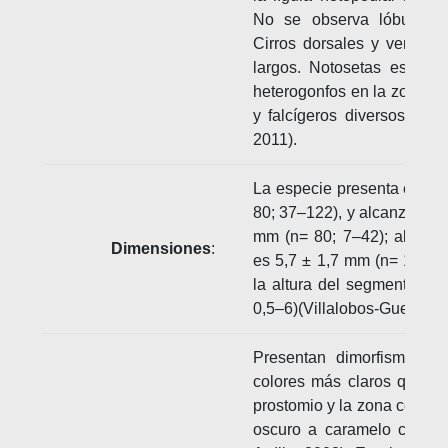
No se observa lóbulo pr
Cirros dorsales y ventrale
largos. Notosetas espiníg
heterogonfos en la zona do
y falcígeros diversos en la
2011).
La especie presenta en pr
80; 37–122), y alcanza una
mm (n= 80; 7–42); al segm
Dimensiones
:
es 5,7 ± 1,7 mm (n= 142; 2
la altura del segmento 15
0,5–6)(Villalobos-Guerrero,
Presentan dimorfismo se
colores más claros que lo
prostomio y la zona central
oscuro a caramelo claro 