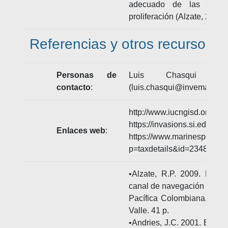
adecuado de las aguas
proliferación (Alzate, 2009; 
Referencias y otros recursos
Personas de
Luis Chasqui - I
contacto
:
(luis.chasqui@invemar.org.
http://www.iucngisd.org/gi
https://invasions.si.edu/n
Enlaces web
:
https://www.marinespecies.
p=taxdetails&id=234850
•Alzate, R.P. 2009. Faun
canal de navegación de la
Pacífica Colombiana. Trab
Valle. 41 p.
•Andries, J.C. 2001. Endoc