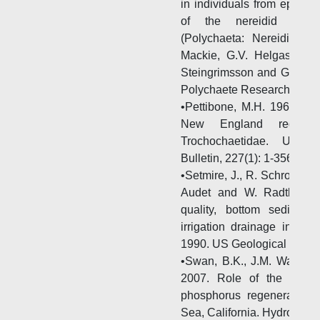
in individuals from epifaun
of the nereidid pol
(Polychaeta: Nereididae). 
Mackie, G.V. Helgason, D
Steingrimsson and G. Guo
Polychaete Research. Hydro
•Pettibone, M.H. 1963. Ma
New England region. 
Trochochaetidae. Unit
Bulletin, 227(1): 1-356.
•Setmire, J., R. Schroeder
Audet and W. Radtke. 19
quality, bottom sediment
irrigation drainage in th
1990. US Geological Surve
•Swan, B.K., J.M. Watts, K
2007. Role of the poly
phosphorus regeneration 
Sea, California. Hydrobiolo