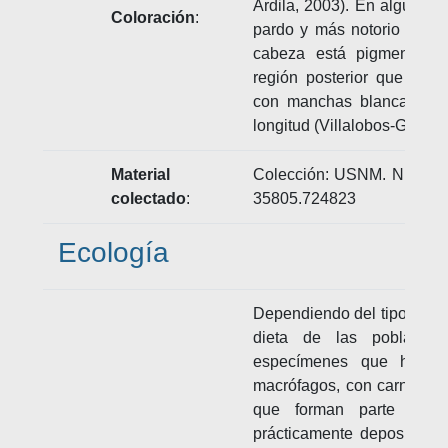
Ardila, 2003). En algunos 
Coloración
:
pardo y más notorio en la 
cabeza está pigmentada 
región posterior que es ve
con manchas blancas o n
longitud (Villalobos-Guerre
Material
Colección: USNM. Números
colectado
:
35805.724823
Ecología
Dependiendo del tipo de háb
dieta de las poblaci
especímenes que hacen
macrófagos, con carnivoría
que forman parte de l
prácticamente depositívor