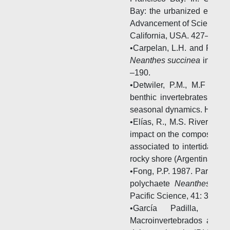
Bay: the urbanized estuary
Advancement of Science, Pa
California, USA. 427–444 p
•Carpelan, L.H. and R.H. L
Neanthes succinea
in the S
–190.
•Detwiler, P.M., M.F Coe
benthic invertebrates of th
seasonal dynamics. Hydrob
•Elías, R., M.S. Rivero an
impact on the composition a
associated to intertidal mu
rocky shore (Argentina). Ihe
•Fong, P.P. 1987. Particle si
polychaete
Neanthes succ
Pacific Science, 41: 3743.
•García Padilla, J.
Macroinvertebrados asoci