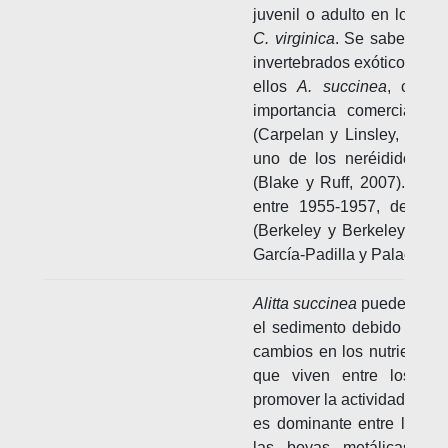
juvenil o adulto en los se
C. virginica
. Se sabe de in
invertebrados exóticos en 
ellos
A. succinea
, con e
importancia comercial y 
(Carpelan y Linsley, 1961
uno de los neréididos m
(Blake y Ruff, 2007). En 
entre 1955-1957, de mane
(Berkeley y Berkeley, 195
García-Padilla y Palacio, 20
Alitta succinea
puede altera
el sedimento debido a su 
cambios en los nutrientes 
que viven entre los se
promover la actividad bact
es dominante entre los po
las boyas metálicas de