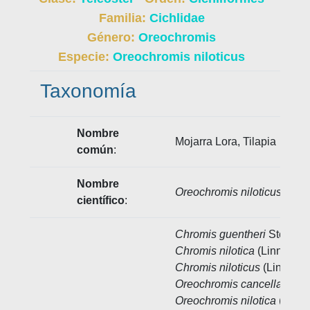
Familia:
Cichlidae
Género:
Oreochromis
Especie:
Oreochromis niloticus
Taxonomía
Nombre
Mojarra Lora, Tilapia
común
:
Nombre
Oreochromis niloticus
(Linn
científico
:
Chromis guentheri
Steindac
Chromis nilotica
(Linnaeus,
Chromis niloticus
(Linnaeus
Oreochromis cancellatus
ca
Oreochromis nilotica
(Linna