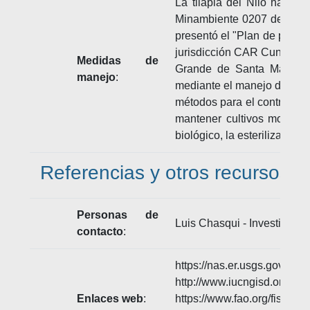
La tilapia del Nilo hace p
Minambiente 0207 de 2010
presentó el "Plan de prevenc
jurisdicción CAR Cundinam
Medidas de
Grande de Santa Marta Med
manejo
:
mediante el manejo de las e
métodos para el control pob
mantener cultivos monosexu
biológico, la esterilización
Referencias y otros recursos
Personas de
Luis Chasqui - Investigado
contacto
:
https://nas.er.usgs.gov/qu
http://www.iucngisd.org/gi
Enlaces web
:
https://www.fao.org/fisher