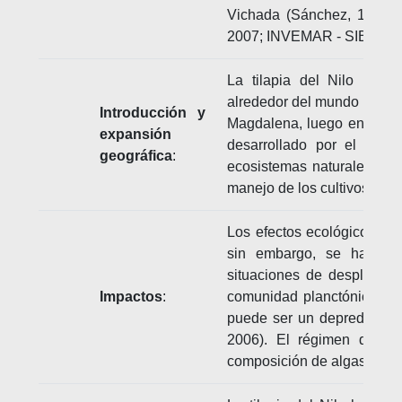
Vichada (Sánchez, 1992; W
2007; INVEMAR - SIBM, 20
La tilapia del Nilo ha si
alrededor del mundo (FAO, 
Introducción y
Magdalena, luego en los r
expansión
desarrollado por el IND
geográfica
:
ecosistemas naturales del 
manejo de los cultivos (CA
Los efectos ecológicos de 
sin embargo, se ha sug
situaciones de desplazami
Impactos
:
comunidad planctónica y la
puede ser un depredador d
2006). El régimen de al
composición de algas de la