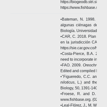
https://biogeodb.stri.si.ed
https://www.fishbase.se/
•Bateman, N. 1998. Variac
algunas ciénagas del Com
Biología. Universidad Naci
•CAR, C. 2018. Plan de prev
en la jurisdicción CAR 
https://sie.car.gov.co/hand
•Costa-Pierce, B.A. 2003. R
need to incorporate invasion
•FAO. 2009.
Oreochromis n
Edited and compiled by Val
•"Figueredo, C.C. and A. G
niloticus
, L.) and the Phy
Biology, 50, 1391-1403.
•Froese, R. and D. Pauly
www.fishbase.org. (02/2023
•Leal-Flórez, J., M. Wolf a