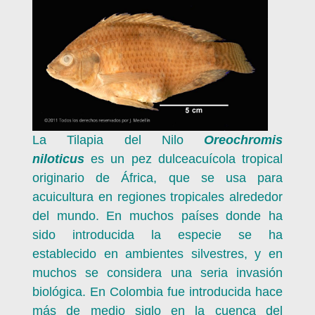
La Tilapia del Nilo
Oreochromis
niloticus
es un pez dulceacuícola tropical
originario de África, que se usa para
acuicultura en regiones tropicales alrededor
del mundo. En muchos países donde ha
sido introducida la especie se ha
establecido en ambientes silvestres, y en
muchos se considera una seria invasión
biológica. En Colombia fue introducida hace
más de medio siglo en la cuenca del