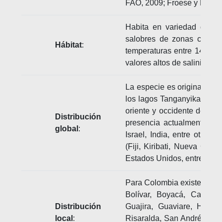
FAO, 2009; Froese y Pauly,
Habita en variedad de am
salobres de zonas costera
Hábitat
:
temperaturas entre 14-33°
valores altos de salinidad 
La especie es originaria de 
los lagos Tanganyika, Albe
oriente y occidente de Áfri
Distribución
presencia actualmente en 
global
:
Israel, India, entre otros)
(Fiji, Kiribati, Nueva Cal
Estados Unidos, entre otro
Para Colombia existen regis
Bolívar, Boyacá, Caldas
Distribución
Guajira, Guaviare, Huila
local
:
Risaralda, San Andrés, Pro