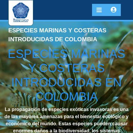
ESPECIES MARINAS Y COSTERAS
INTRODUCIDAS DE COLOMBIA
ESPECIES MARINAS
Y COSTERAS
INTRODUCIDAS EN
COLOMBIA
La propagación de especies exóticas invasoras es una
de las mayores amenazas para el bienestar ecológico y
económico del mundo. Estas especies pueden causar
enormes daños a la biodiversidad, los sistemas