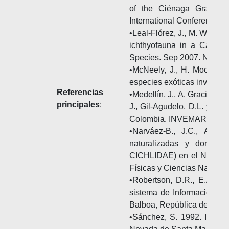
of the Ciénaga Grande d
International Conference on
•Leal-Flórez, J., M. Wolf a
ichthyofauna in a Caribbe
Species. Sep 2007. Nijmeg
•McNeely, J., H. Mooney, 
especies exóticas invasora
Referencias
•Medellín, J., A. Gracia y D
principales
:
J., Gil-Agudelo, D.L. y V. 
Colombia. INVEMAR. Ministe
•Narváez-B., J.C., A. A
naturalizadas y domest
CICHLIDAE) en el Norte d
Físicas y Ciencias Naturale
•Robertson, D.R., E.A. Pe
sistema de Información en 
Balboa, República de Pan
•Sánchez, S. 1992. Informe