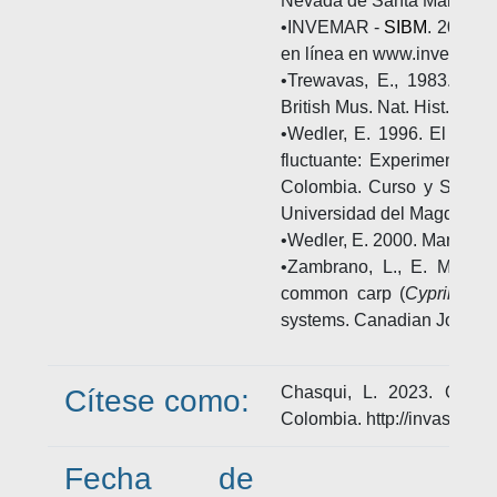
Nevada de Santa Marta. San
•INVEMAR -
SIBM
. 2023. 
en línea en www.invemar.or
•Trewavas, E., 1983. Tila
British Mus. Nat. Hist., Lon
•Wedler, E. 1996. El culti
fluctuante: Experimentos 
Colombia. Curso y Seminar
Universidad del Magdalena,
•Wedler, E. 2000. Maricultu
•Zambrano, L., E. Martíne
common carp (
Cyprinus c
systems. Canadian Journal 
Chasqui, L. 2023. Oreoch
Cítese como:
Colombia. http://invasores
Fecha de