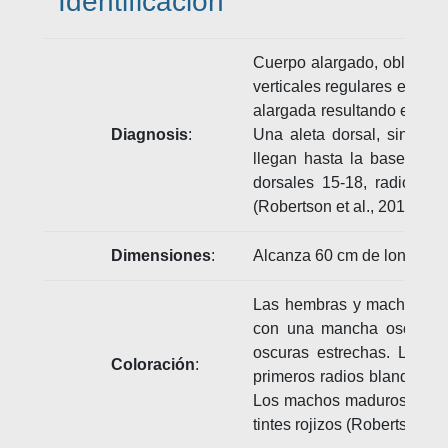
Identificación
Cuerpo alargado, oblongo, 
verticales regulares en la 
alargada resultando en una
Diagnosis
:
Una aleta dorsal, sin hen
llegan hasta la base de 
dorsales 15-18, radios bl
(Robertson et al., 2019; Fr
Dimensiones
:
Alcanza 60 cm de longitud e
Las hembras y machos no-m
con una mancha oscura en
oscuras estrechas. Los j
Coloración
:
primeros radios blandos d
Los machos maduros tienen e
tintes rojizos (Robertson et 