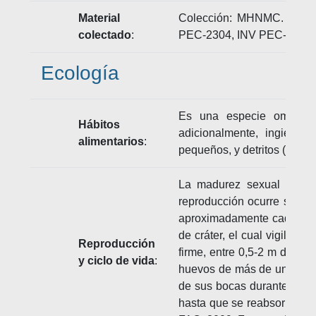
Material
Colección: MHNMC. Númer
colectado
:
PEC-2304, INV PEC-2305
Ecología
Es una especie omnívora
Hábitos
adicionalmente, ingiere p
alimentarios
:
pequeños, y detritos (FAO, 
La madurez sexual suced
reproducción ocurre solo 
aproximadamente cada 30 d
de cráter, el cual vigila y
Reproducción
firme, entre 0,5-2 m de pr
y ciclo de vida
:
huevos de más de una hembr
de sus bocas durante una
hasta que se reabsorbe el v