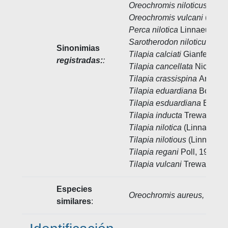
Oreochromis niloticus nilot
Oreochromis vulcani
(Trewa
Perca nilotica
Linnaeus, 17
Sarotherodon niloticus
(Lin
Sinonimias
Tilapia calciati
Gianferrari,
registradas:
:
Tilapia cancellata
Nichols,
Tilapia crassispina
Arambo
Tilapia eduardiana
Bouleng
Tilapia esduardiana
Boulen
Tilapia inducta
Trewavas, 
Tilapia nilotica
(Linnaeus, 
Tilapia nilotious
(Linnaeus,
Tilapia regani
Poll, 1932
Tilapia vulcani
Trewavas, 
Especies
Oreochromis aureus, Oreo
similares
: