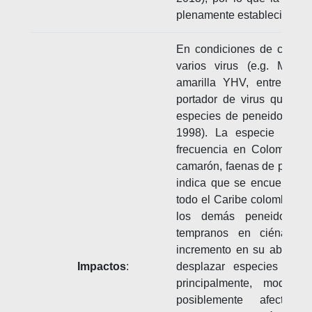
plenamente establecida en
En condiciones de cultivo
varios virus (e.g. Man
amarilla YHV, entre otro
portador de virus que pue
especies de peneidos y ot
1998). La especie se r
frecuencia en Colombia, 
camarón, faenas de pesca 
indica que se encuentra b
todo el Caribe colombian
los demás peneidos pa
tempranos en ciénagas 
incremento en su abundan
Impactos
:
desplazar especies nat
principalmente, modific
posiblemente afectan