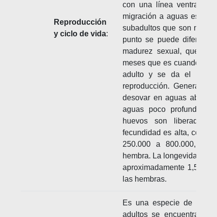
con una línea ventral ma
migración a aguas estuari
Reproducción
subadultos que son muy sim
y ciclo de vida
:
punto se puede diferencia
madurez sexual, que se 
meses que es cuando el an
adulto y se da el retor
reproducción. Generalme
desovar en aguas abierta
aguas poco profundas; e
huevos son liberados a
fecundidad es alta, con u
250.000 a 800.000, dep
hembra. La longevidad de
aproximadamente 1,5 año
las hembras.
Es una especie de ambien
adultos se encuentran a