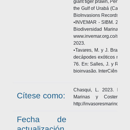
giant tiger prawn,
Penaeus
the Gulf of Urabá (Caribbe
BioInvasions Records, 3(3)
•INVEMAR - SIBM. 2023. S
Biodiversidad Marina de 
www.invemar.org.co/siam/
2023.
•Tavares, M. y J. Braga. 2
decápodes exóticos no Bras
76. En: Salles, J. y R.S. C
bioinvasão. InterCiência, R
Chasqui, L. 2023. Pena
Cítese como:
Marinas y Costeras In
http://invasoresmarinos.in
Fecha de
actualización