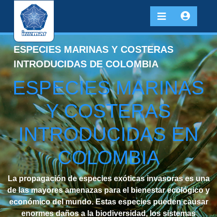
ESPECIES MARINAS Y COSTERAS
INTRODUCIDAS DE COLOMBIA
ESPECIES MARINAS
Y COSTERAS
INTRODUCIDAS EN
COLOMBIA
La propagación de especies exóticas invasoras es una
de las mayores amenazas para el bienestar ecológico y
económico del mundo. Estas especies pueden causar
enormes daños a la biodiversidad, los sistemas