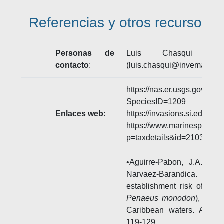
Referencias y otros recursos
Personas de
Luis Chasqui - I
contacto
:
(luis.chasqui@invemar.org.
https://nas.er.usgs.gov/que
SpeciesID=1209
Enlaces web
:
https://invasions.si.edu/
https://www.marinespecies.
p=taxdetails&id=210378
•Aguirre-Pabon, J.A., Or
Narvaez-Barandica. 2015.
establishment risk of the 
Penaeus monodon
), an i
Caribbean waters. Acta B
119-129.