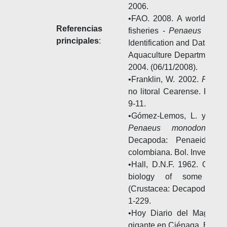
2006.
•FAO. 2008. A world overv
Referencias
fisheries -
Penaeus mono
principales
:
Identification and Data Pr
Aquaculture Department (o
2004. (06/11/2008).
•Franklin, W. 2002.
Penae
no litoral Cearense. Rev. 
9-11.
•Gómez-Lemos, L. y N. 
Penaeus monodon
Fabr
Decapoda: Penaeidae)
colombiana. Bol. Invest. Mar
•Hall, D.N.F. 1962. Obse
biology of some Indo
(Crustacea: Decapoda). Col
1-229.
•Hoy Diario del Magdale
gigante en Ciénaga. Edició