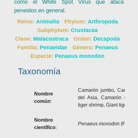
como el White Spot Virus que ataca
peneidos en general.
Reino:
Animalia
Phylum:
Arthropoda
Subphylum:
Crustacea
Clase:
Malacostraca
Orden:
Decapoda
Familia:
Penaeidae
Género:
Penaeus
Especie:
Penaeus monodon
Taxonomía
Camarón jumbo, Camarón t
Nombre
del Asia, Camarón soldad
común
:
tiger shrimp, Giant tiger pr
Nombre
Penaeus monodon
(Fabrici
científico
: