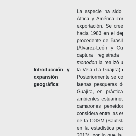
La especie ha sido intro
África y América con fin
exportación. Se cree que
hacia 1983 en el departa
procedente de Brasil, con 
(Álvarez-León y Gutiérre
captura registrada de 
monodon
la realizó un ba
Introducción y
la Vela (La Guajira) en 
expansión
Posteriormente se conocier
geográfica
:
faenas pesqueras desde 
Guajira, en prácticament
ambientes estuarinos que 
camarones peneidos. La
considera entre las especi
de la CGSM (Bautista et al
en la estadística pesquer
2013), por lo que la esp