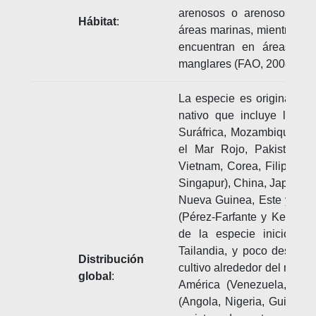
arenosos o arenosos de
Hábitat
:
áreas marinas, mientras qu
encuentran en áreas estu
manglares (FAO, 2008).
La especie es originaria d
nativo que incluye la cos
Suráfrica, Mozambique y M
el Mar Rojo, Pakistán, el
Vietnam, Corea, Filipinas
Singapur), China, Japón, M
Nueva Guinea, Este y Oeste 
(Pérez-Farfante y Kensley,
de la especie inició h
Tailandia, y poco después
Distribución
cultivo alrededor del mund
global
:
América (Venezuela, Bras
(Angola, Nigeria, Guinea,