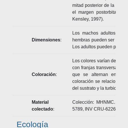
mitad posterior de la dista
el margen postorbital del
Kensley, 1997).
Los machos adultos alca
Dimensiones
:
hembras pueden ser más gra
Los adultos pueden pesar 
Los colores varían desde ver
con franjas transversales
Coloración
:
que se alternan entre a
coloración se relaciona con
del sustrato y la turbidez d
Material
Colección: MHNMC. Núme
colectado
:
5789, INV CRU-6226
Ecología