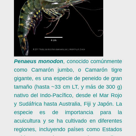
Penaeus monodon
, conocido comúnmente
como Camarón jumbo, o Camarón tigre
gigante, es una especie de peneido de gran
tamaño (hasta ~33 cm LT, y más de 300 g)
nativo del Indo-Pacífico, desde el Mar Rojo
y Sudáfrica hasta Australia, Fiji y Japón. La
especie es de importancia para la
acuicultura y se ha cultivado en diferentes
regiones, incluyendo países como Estados