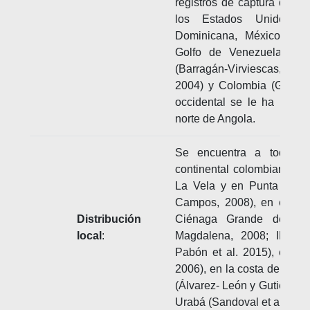
registros de captura de
P.
los Estados Unidos (Fr
Dominicana, México (Cór
Golfo de Venezuela (Ate
(Barragán-Virviescas, 199
2004) y Colombia (Gómez
occidental se le ha regis
norte de Angola.
Se encuentra a todo lo
continental colombiana, co
La Vela y en Punta Gall
Campos, 2008), en el Gol
Distribución
Ciénaga Grande de San
local
:
Magdalena, 2008; INV
Pabón et al. 2015), en Ca
2006), en la costa de Córd
(Álvarez- León y Gutiérrez-B
Urabá (Sandoval et al., 201