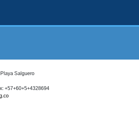
, Playa Salguero
ax: +57+60+5+4328694
g.co