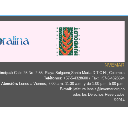
INVEMAR
incipal:
Calle 25 No. 2-55, Playa Salguero,Santa Marta D.T.C.H., Colombia
Teléfonos:
+57-5-4328600 / Fax: +57-5-4328694
 Atención:
Lunes a Viernes; 7:00 a.m.-11:30 a.m. y de 1:00 p.m.-5:00 p.m.
E-mail:
jefatura.labsis@invemar.org.co
Todos los Derechos Reservados
©2014