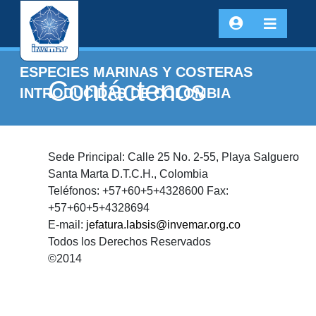
ESPECIES MARINAS Y COSTERAS
Contáctenos
INTRODUCIDAS DE COLOMBIA
Sede Principal: Calle 25 No. 2-55, Playa Salguero
Santa Marta D.T.C.H., Colombia
Teléfonos: +57+60+5+4328600 Fax:
+57+60+5+4328694
E-mail:
jefatura.labsis@invemar.org.co
Todos los Derechos Reservados
©2014