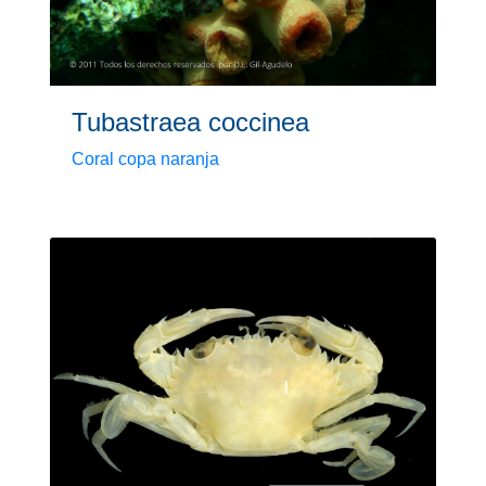
Tubastraea coccinea
Coral copa naranja