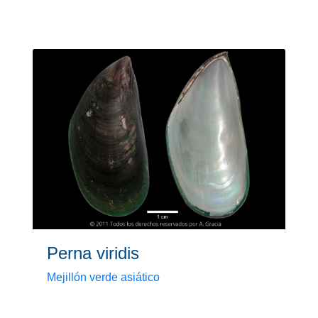
Perna viridis
Mejillón verde asiático