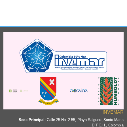
INVEMAR
Sede Principal:
Calle 25 No. 2-55, Playa Salguero,Santa Marta
D.T.C.H., Colombia