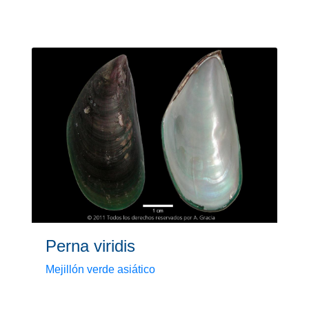
Perna viridis
Mejillón verde asiático