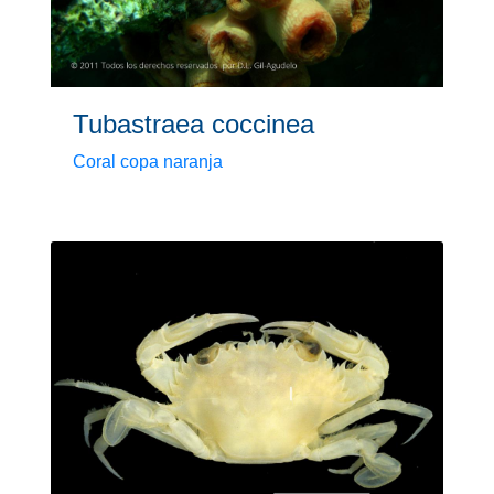
Tubastraea coccinea
Coral copa naranja