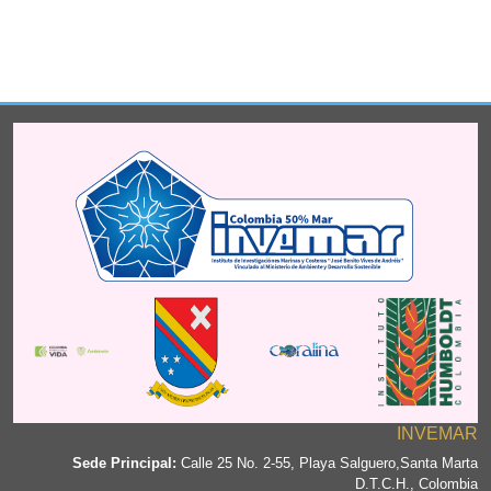
INVEMAR
Sede Principal:
Calle 25 No. 2-55, Playa Salguero,Santa Marta
D.T.C.H., Colombia